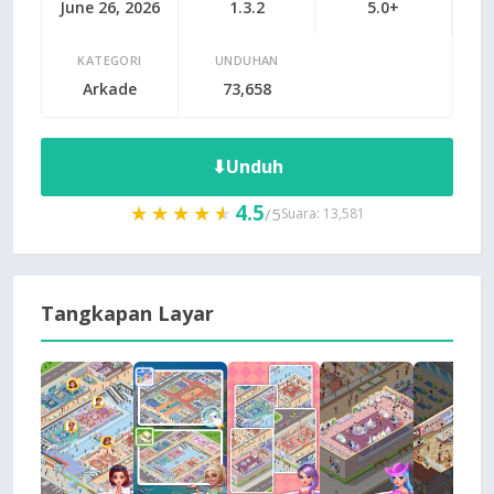
June 26, 2026
1.3.2
5.0+
KATEGORI
UNDUHAN
Arkade
73,658
⬇
Unduh
4.5
★★★★★
★★★★★
/5
Suara: 13,581
Tangkapan Layar