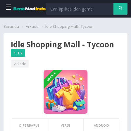
☰
Beranda
Beranda
Arkade
Idle Shopping Mall - Tycoon
Aplikasi
Idle Shopping Mall - Tycoon
Permainan
1.3.2
Arkade
Cari
UPDATE
DIPERBARUI
VERSI
ANDROID