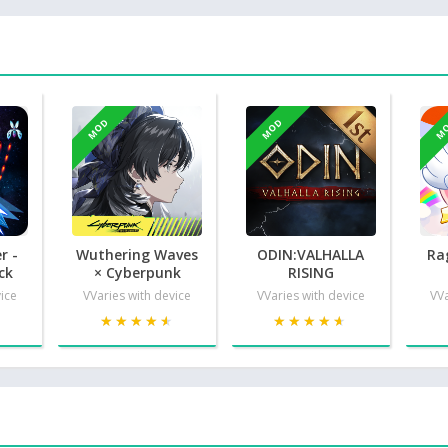
MOD
MOD
M
r -
Wuthering Waves
ODIN:VALHALLA
Ra
ck
× Cyberpunk
RISING
vice
VVaries with device
VVaries with device
VVa
★
★
★★★★★
★★★★★
★★★★★
★★★★★