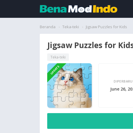
Beranda
Beranda
Teka-teki
Jigsaw Puzzles for Kids
Aplikasi
Jigsaw Puzzles for Kid
Permainan
Teka-teki
UPDATE
Cari
DIPERBARU
June 26, 2