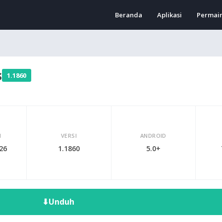
Beranda
Aplikasi
Permai
s
1.1860
I
VERSI
ANDROID
026
1.1860
5.0+
⬇
Unduh