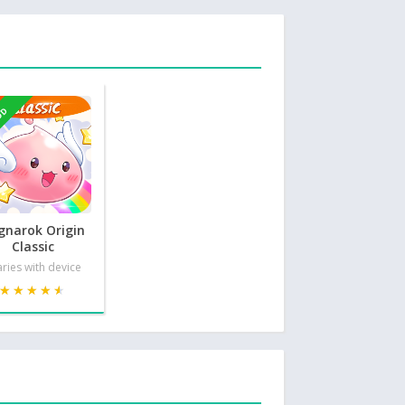
OD
gnarok Origin
Classic
ries with device
★★★★★
★★★★★