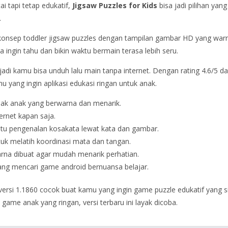
i tapi tetap edukatif,
Jigsaw Puzzles for Kids
bisa jadi pilihan ya
.
konsep toddler jigsaw puzzles dengan tampilan gambar HD yang warna
ingin tahu dan bikin waktu bermain terasa lebih seru.
adi kamu bisa unduh lalu main tanpa internet. Dengan rating 4.6/5 dan 
u yang ingin aplikasi edukasi ringan untuk anak.
nak anak yang berwarna dan menarik.
ernet kapan saja.
 pengenalan kosakata lewat kata dan gambar.
uk melatih koordinasi mata dan tangan.
rna dibuat agar mudah menarik perhatian.
ng mencari game android bernuansa belajar.
versi 1.1860 cocok buat kamu yang ingin game puzzle edukatif yang si
game anak yang ringan, versi terbaru ini layak dicoba.