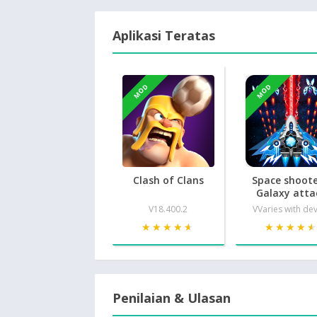
Aplikasi Teratas
MOD
MOD
Clash of Clans
Space shoote
Galaxy atta
V18.400.2
VVaries with de
★★★★★
★★★★★
★★★★
★★★★
Penilaian & Ulasan