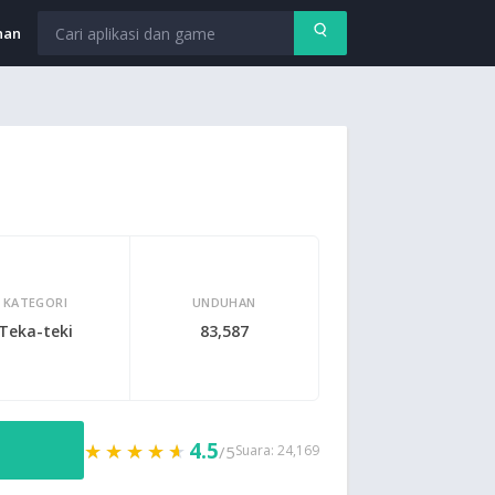
nan
KATEGORI
UNDUHAN
Teka-teki
83,587
4.5
★★★★★
★★★★★
/5
Suara: 24,169