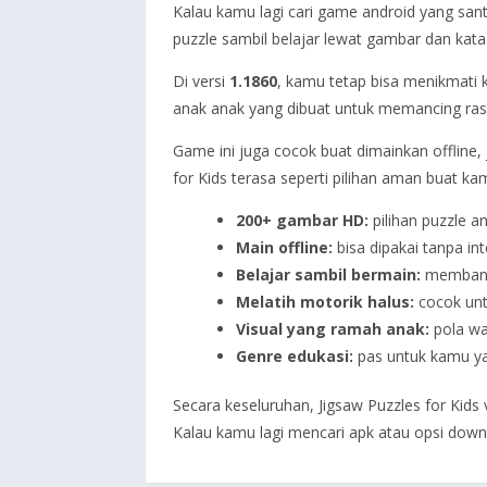
Kalau kamu lagi cari game android yang santa
puzzle sambil belajar lewat gambar dan kata
Di versi
1.1860
, kamu tetap bisa menikmati 
anak anak yang dibuat untuk memancing rasa 
Game ini juga cocok buat dimainkan offline, j
for Kids terasa seperti pilihan aman buat kam
200+ gambar HD:
pilihan puzzle a
Main offline:
bisa dipakai tanpa int
Belajar sambil bermain:
membantu
Melatih motorik halus:
cocok unt
Visual yang ramah anak:
pola wa
Genre edukasi:
pas untuk kamu ya
Secara keseluruhan, Jigsaw Puzzles for Kids 
Kalau kamu lagi mencari apk atau opsi down 