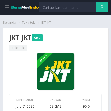
☰
Beranda
Beranda
Teka-teki
JKT JKT
Aplikasi
JKT JKT
90.0
Permainan
Teka-teki
UPDATE
Cari
DIPERBARUI
UKURAN
VERSI
July 7, 2026
62.6MB
90.0