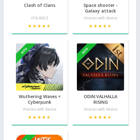
Clash of Clans
Space shooter -
Galaxy attack
V18.400.2
VVaries with device
★★★★★
★★★★★
★★★★★
★★★★★
MOD
MOD
Wuthering Waves ×
ODIN:VALHALLA
Cyberpunk
RISING
VVaries with device
VVaries with device
★★★★★
★★★★★
★★★★★
★★★★★