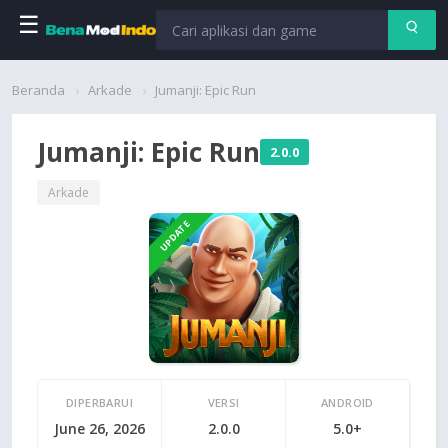
☰
Beranda
Beranda
Arkade
Jumanji: Epic Run
Aplikasi
Jumanji: Epic Run
2.0.0
Permainan
Arkade
UPDATE
Cari
DIPERBARUI
VERSI
ANDROID
June 26, 2026
2.0.0
5.0+