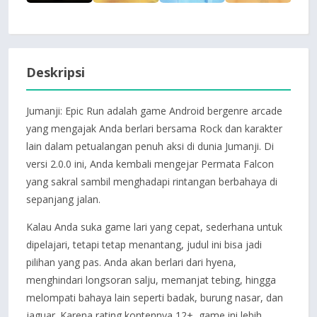
Deskripsi
Jumanji: Epic Run adalah game Android bergenre arcade
yang mengajak Anda berlari bersama Rock dan karakter
lain dalam petualangan penuh aksi di dunia Jumanji. Di
versi 2.0.0 ini, Anda kembali mengejar Permata Falcon
yang sakral sambil menghadapi rintangan berbahaya di
sepanjang jalan.
Kalau Anda suka game lari yang cepat, sederhana untuk
dipelajari, tetapi tetap menantang, judul ini bisa jadi
pilihan yang pas. Anda akan berlari dari hyena,
menghindari longsoran salju, memanjat tebing, hingga
melompati bahaya lain seperti badak, burung nasar, dan
jaguar. Karena rating kontennya 12+, game ini lebih