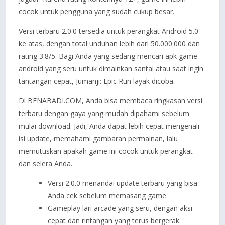
cocok untuk pengguna yang sudah cukup besar.
Versi terbaru 2.0.0 tersedia untuk perangkat Android 5.0
ke atas, dengan total unduhan lebih dari 50.000.000 dan
rating 3.8/5. Bagi Anda yang sedang mencari apk game
android yang seru untuk dimainkan santai atau saat ingin
tantangan cepat, Jumanji: Epic Run layak dicoba.
Di BENABADI.COM, Anda bisa membaca ringkasan versi
terbaru dengan gaya yang mudah dipahami sebelum
mulai download. Jadi, Anda dapat lebih cepat mengenali
isi update, memahami gambaran permainan, lalu
memutuskan apakah game ini cocok untuk perangkat
dan selera Anda.
Versi 2.0.0 menandai update terbaru yang bisa
Anda cek sebelum memasang game.
Gameplay lari arcade yang seru, dengan aksi
cepat dan rintangan yang terus bergerak.