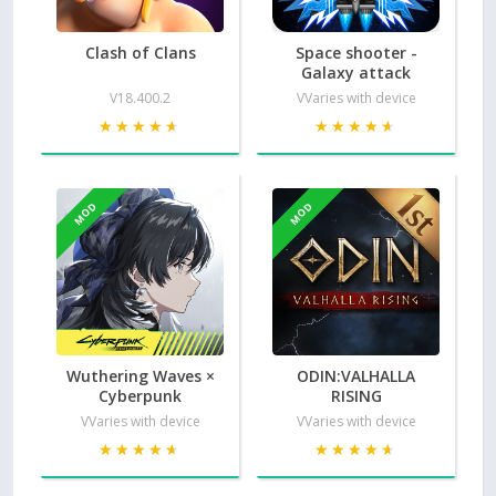
Clash of Clans
Space shooter -
Galaxy attack
V18.400.2
VVaries with device
★★★★★
★★★★★
★★★★★
★★★★★
MOD
MOD
Wuthering Waves ×
ODIN:VALHALLA
Cyberpunk
RISING
VVaries with device
VVaries with device
★★★★★
★★★★★
★★★★★
★★★★★