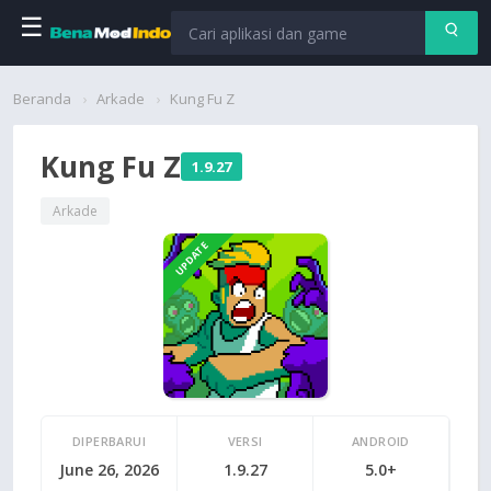
☰
Beranda
Beranda
Arkade
Kung Fu Z
Aplikasi
Kung Fu Z
1.9.27
Permainan
Arkade
UPDATE
Cari
DIPERBARUI
VERSI
ANDROID
June 26, 2026
1.9.27
5.0+