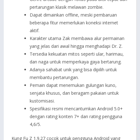
pertarungan klasik melawan zombie.
Dapat dimainkan offline, meski pembaruan
beberapa fitur memerlukan koneksi internet
aktif.
Karakter utama Zak membawa alur permainan
yang jelas dari awal hingga menghadapi Dr. Z.
Tersedia kekuatan mitos seperti ular, harimau,
dan naga untuk memperkaya gaya bertarung.
Adanya sahabat unik yang bisa dipilih untuk
membantu pertarungan.
Pemain dapat menemukan gulungan kuno,
senjata khusus, dan beragam pakaian untuk
kustomisasi.
Spesifikasi resmi mencantumkan Android 5.0+
dengan rating konten 7+ dan rating pengguna
4,6/5.
Kung Fu Z 1.9.27 cocok untuk pengguna Android yang