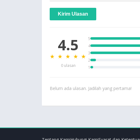
Kirim Ulasan
4.5
5
4
3
★ ★ ★ ★ ★
2
0 ulasan
1
Belum ada ulasan. Jadilah yang pertama!
Tentang Kami
Hubungi Kami
Syarat dan Ketentua