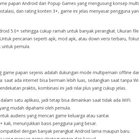
me papan Android dari Popup Games yang mengusung konsep multiplay
instalasi, dan rating konten 3+, game ini jelas menyasar pengguna yang
di Android 5.0+ sehingga cukup ramah untuk banyak perangkat. Ukuran fi
 Untuk pencarian seperti apk, mod apk, atau down versi terbaru, fo
k untuk pemula.
game papan sejenis adalah dukungan mode multipemain offline dan 
: saat ada internet bisa bermain lebih luas, sedangkan saat tanpa Wi
ekatan praktis, kombinasi ini jadi nilai plus yang cukup jelas.
dalam satu aplikasi, jadi tetap bisa dimainkan saat tidak ada WiFi.
yang mudah dipahami oleh pemula.
ntuk audiens yang mencari game keluarga atau santai.
0+ kali, menunjukkan basis pengguna yang besar.
a kompatibel dengan banyak perangkat Android lama maupun baru.
 yang mencari game strategi ringan dan kasual.