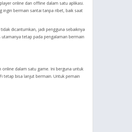
er online dan offline dalam satu aplikasi.
 ingin bermain santai tanpa ribet, baik saat
le tidak dicantumkan, jadi pengguna sebaiknya
kus utamanya tetap pada pengalaman bermain
online dalam satu game. Ini berguna untuk
Fi tetap bisa lanjut bermain. Untuk pemain