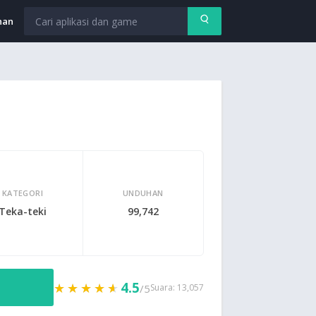
nan
KATEGORI
UNDUHAN
Teka-teki
99,742
4.5
★★★★★
★★★★★
/5
Suara: 13,057