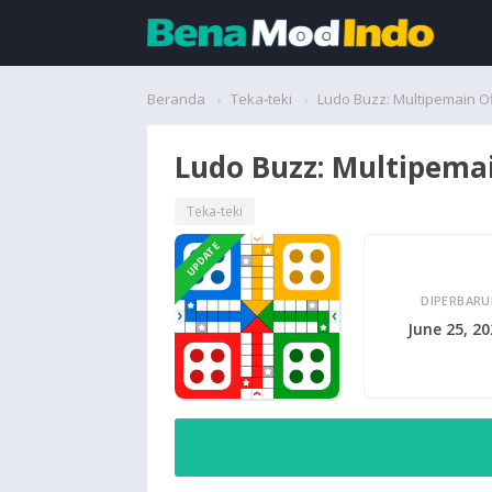
Beranda
Beranda
Teka-teki
Ludo Buzz: Multipemain Of
Aplikasi
Ludo Buzz: Multipemai
Permainan
Teka-teki
UPDATE
Cari
DIPERBARU
June 25, 2