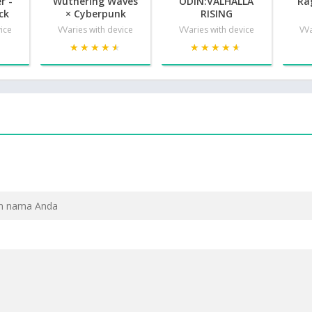
r -
Wuthering Waves
ODIN:VALHALLA
Ra
ck
× Cyberpunk
RISING
vice
VVaries with device
VVaries with device
VVa
★
★
★★★★★
★★★★★
★★★★★
★★★★★