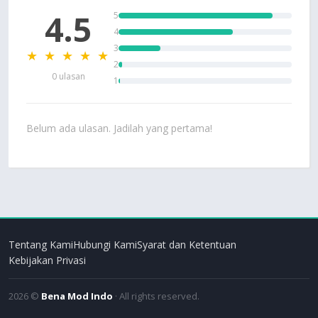
4.5
5
4
3
★ ★ ★ ★ ★
2
0 ulasan
1
Belum ada ulasan. Jadilah yang pertama!
Tentang Kami
Hubungi Kami
Syarat dan Ketentuan
Kebijakan Privasi
2026 ©
Bena Mod Indo
· All rights reserved.