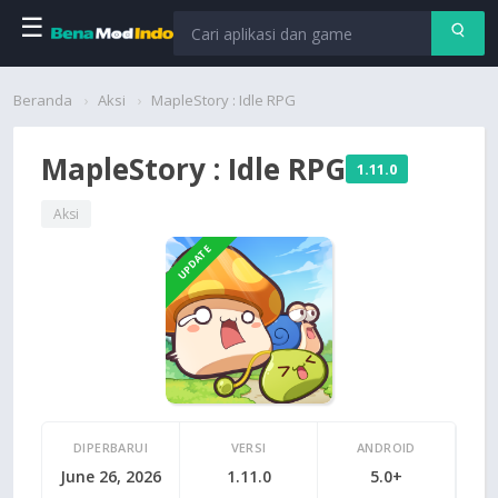
☰
Beranda
Beranda
Aksi
MapleStory : Idle RPG
Aplikasi
MapleStory : Idle RPG
1.11.0
Permainan
Aksi
UPDATE
Cari
DIPERBARUI
VERSI
ANDROID
June 26, 2026
1.11.0
5.0+