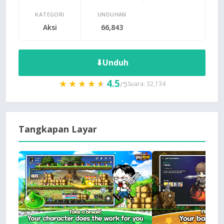
KATEGORI
UNDUHAN
Aksi
66,843
⬇
Unduh
4.5
★★★★★
★★★★★
/5
Suara: 32,134
Tangkapan Layar