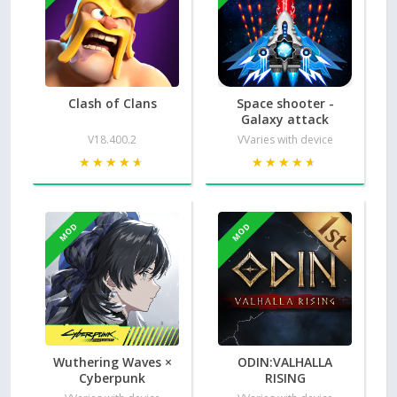
Clash of Clans
Space shooter -
Galaxy attack
V18.400.2
VVaries with device
★★★★★
★★★★★
★★★★★
★★★★★
MOD
MOD
Wuthering Waves ×
ODIN:VALHALLA
Cyberpunk
RISING