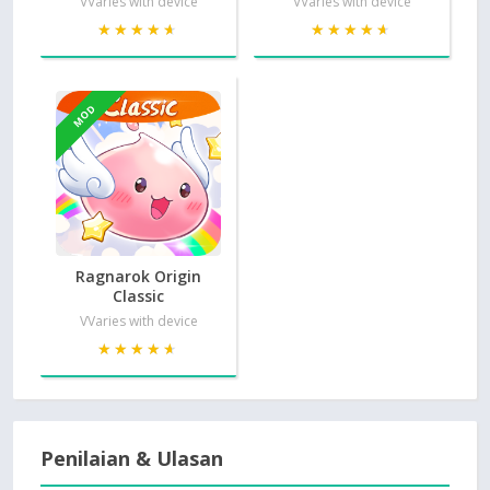
VVaries with device
VVaries with device
★★★★★
★★★★★
★★★★★
★★★★★
MOD
Ragnarok Origin
Classic
VVaries with device
★★★★★
★★★★★
Penilaian & Ulasan