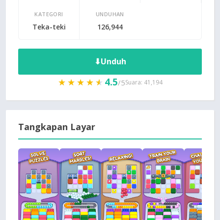
KATEGORI
UNDUHAN
Teka-teki
126,944
⬇
Unduh
4.5
★★★★★
★★★★★
/5
Suara: 41,194
Tangkapan Layar