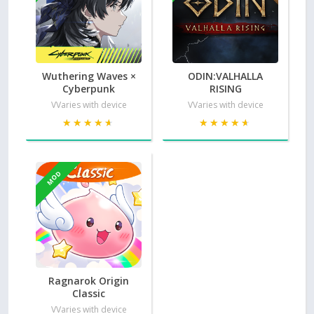
Wuthering Waves ×
ODIN:VALHALLA
Cyberpunk
RISING
VVaries with device
VVaries with device
★★★★★
★★★★★
★★★★★
★★★★★
MOD
Ragnarok Origin
Classic
VVaries with device