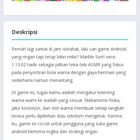
Deskripsi
Pernah lagi santai di jam istirahat, lalu cari game Android
yang ringan tapi tetap bikin mikir? Marble Sort! versi
1.13.02 hadir sebagai pilihan teka-teki ASMR yang fokus
pada penyortiran bola warna dengan gaya bermain yang
sederhana namun menantang.
Di game ini, tugas kamu adalah mengatur kelereng
warna-warni ke wadah yang sesuai. Mekanisme fisika,
jalur konveyor, dan slot warna membuat setiap langkah
terasa perlu dipikirkan dulu sebelum mengetuk. Karena
itu, game ini cocok untuk pengguna yang suka game
android bertema logika dan strategi ringan.