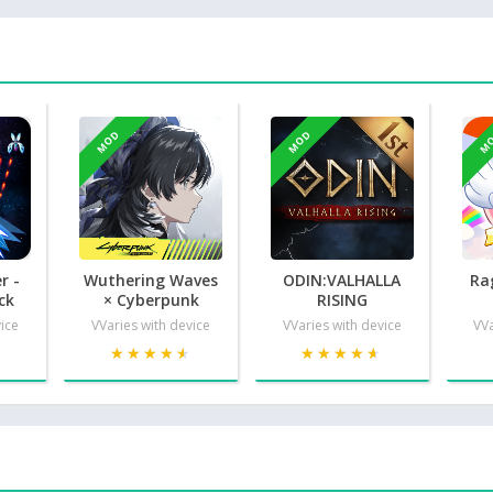
MOD
MOD
M
r -
Wuthering Waves
ODIN:VALHALLA
Ra
ck
× Cyberpunk
RISING
vice
VVaries with device
VVaries with device
VVa
★
★
★★★★★
★★★★★
★★★★★
★★★★★