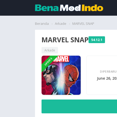
Beranda
Beranda
Arkade
MARVEL SNAP
Aplikasi
MARVEL SNAP
54.12.1
Permainan
Arkade
UPDATE
Cari
DIPERBARU
June 26, 2