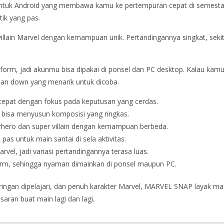
tuk Android yang membawa kamu ke pertempuran cepat di semesta Mar
ik yang pas.
villain Marvel dengan kemampuan unik. Pertandingannya singkat, seki
tform, jadi akunmu bisa dipakai di ponsel dan PC desktop. Kalau ka
ihan down yang menarik untuk dicoba.
cepat dengan fokus pada keputusan yang cerdas.
mu bisa menyusun komposisi yang ringkas.
erhero dan super villain dengan kemampuan berbeda.
pas untuk main santai di sela aktivitas.
rvel, jadi variasi pertandingannya terasa luas.
form, sehingga nyaman dimainkan di ponsel maupun PC.
ringan dipelajari, dan penuh karakter Marvel, MARVEL SNAP layak mas
aran buat main lagi dan lagi.