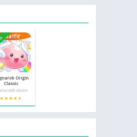
OD
gnarok Origin
Classic
ries with device
★★★★★
★★★★★