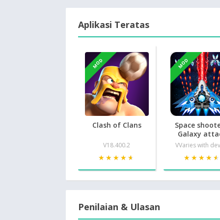
Aplikasi Teratas
MOD
MOD
Clash of Clans
Space shoote
Galaxy atta
V18.400.2
VVaries with de
★★★★★
★★★★★
★★★★
★★★★
Penilaian & Ulasan