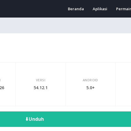
Beranda
Aplikasi
Permai
I
VERSI
ANDROID
026
54.12.1
5.0+
⬇
Unduh