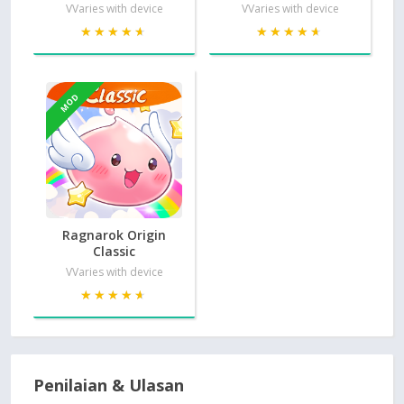
VVaries with device
VVaries with device
★★★★★
★★★★★
★★★★★
★★★★★
MOD
Ragnarok Origin
Classic
VVaries with device
★★★★★
★★★★★
Penilaian & Ulasan