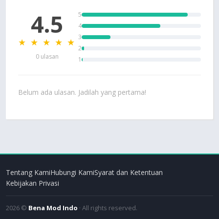
4.5
5
4
3
★ ★ ★ ★ ★
2
0 ulasan
1
Belum ada ulasan. Jadilah yang pertama!
Tentang Kami
Hubungi Kami
Syarat dan Ketentuan
Kebijakan Privasi
2026 ©
Bena Mod Indo
· All rights reserved.