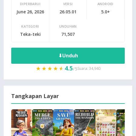
DIPERBARUI
VERSI
ANDROID
June 26, 2026
26.05.01
5.0+
KATEGORI
UNDUHAN
Teka-teki
71,507
⬇
Unduh
4.5
★★★★★
★★★★★
/5
Suara: 34,940
Tangkapan Layar