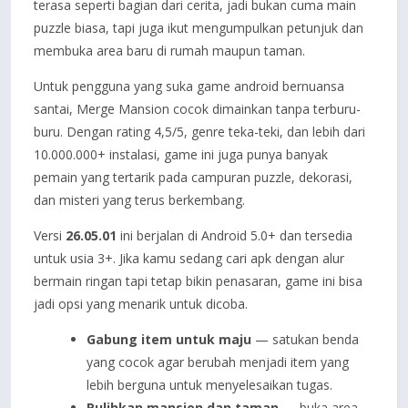
terasa seperti bagian dari cerita, jadi bukan cuma main
puzzle biasa, tapi juga ikut mengumpulkan petunjuk dan
membuka area baru di rumah maupun taman.
Untuk pengguna yang suka game android bernuansa
santai, Merge Mansion cocok dimainkan tanpa terburu-
buru. Dengan rating 4,5/5, genre teka-teki, dan lebih dari
10.000.000+ instalasi, game ini juga punya banyak
pemain yang tertarik pada campuran puzzle, dekorasi,
dan misteri yang terus berkembang.
Versi
26.05.01
ini berjalan di Android 5.0+ dan tersedia
untuk usia 3+. Jika kamu sedang cari apk dengan alur
bermain ringan tapi tetap bikin penasaran, game ini bisa
jadi opsi yang menarik untuk dicoba.
Gabung item untuk maju
— satukan benda
yang cocok agar berubah menjadi item yang
lebih berguna untuk menyelesaikan tugas.
Pulihkan mansion dan taman
— buka area