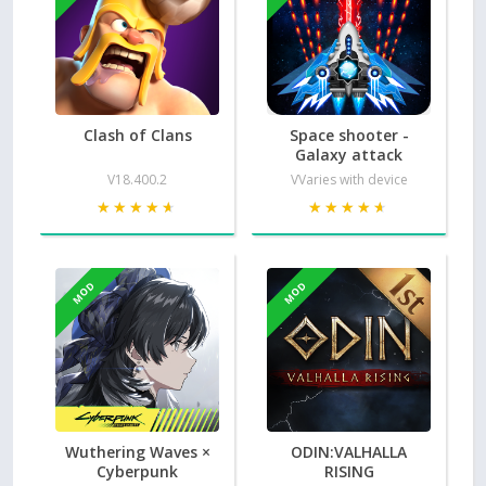
Clash of Clans
Space shooter -
Galaxy attack
V18.400.2
VVaries with device
★★★★★
★★★★★
★★★★★
★★★★★
MOD
MOD
Wuthering Waves ×
ODIN:VALHALLA
Cyberpunk
RISING