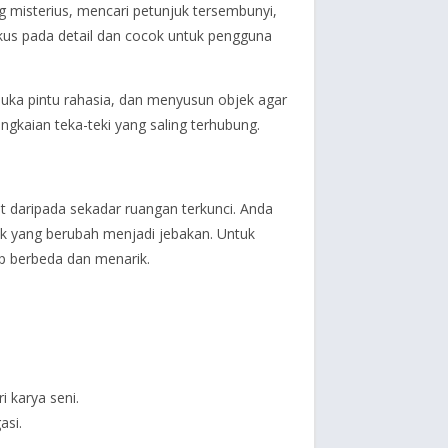
 misterius, mencari petunjuk tersembunyi,
okus pada detail dan cocok untuk pengguna
ka pintu rahasia, dan menyusun objek agar
gkaian teka-teki yang saling terhubung.
t daripada sekadar ruangan terkunci. Anda
njuk yang berubah menjadi jebakan. Untuk
up berbeda dan menarik.
 karya seni.
asi.