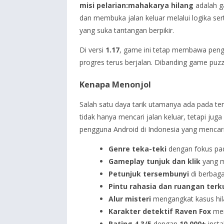
misi pelarian:mahakarya hilang
adalah g
dan membuka jalan keluar melalui logika se
yang suka tantangan berpikir.
Di versi
1.17
, game ini tetap membawa peng
progres terus berjalan. Dibanding game puzz
Kenapa Menonjol
Salah satu daya tarik utamanya ada pada tem
tidak hanya mencari jalan keluar, tetapi jug
pengguna Android di Indonesia yang mencari 
Genre teka-teki
dengan fokus pad
Gameplay tunjuk dan klik
yang m
Petunjuk tersembunyi
di berbaga
Pintu rahasia dan ruangan terk
Alur misteri
mengangkat kasus hila
Karakter detektif Raven Fox
mem
Rating 4.3/5
dengan
10.000+
insta