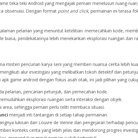
ame teka-teki Android yang mengajak pemain menelusuri ruang-ruang
rta observasi. Dengan format
point and click
, permainan ini terasa f
alaman pelarian yang menuntut ketelitian: memecahkan kode, membu
le biasa, pendekatannya lebih menekankan eksplorasi ruangan dan ran
a misteri pencurian karya seni yang memberi nuansa cerita lebih kua
a mengikuti alur investigasi yang melibatkan tokoh detektif dan petu
apk game android dengan fokus asah otak, ini jadi pilihan yang cuk
a pelarian, pencarian petunjuk, dan pemecahan kode.
emudahkan eksplorasi ruangan serta interaksi dengan objek.
i area, sehingga pemain perlu teliti membaca situasi.
unci
menjadi inti tantangan di setiap tahap permainan.
ngnya lukisan dari Louvre de Vienne dan pengejaran terhadap pencuri
beri konteks cerita yang lebih jelas dan mendorong progres investig
lasi, menandakan minat pemain sudah terbentuk.