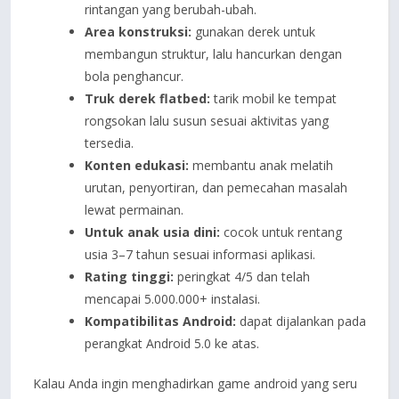
rintangan yang berubah-ubah.
Area konstruksi:
gunakan derek untuk
membangun struktur, lalu hancurkan dengan
bola penghancur.
Truk derek flatbed:
tarik mobil ke tempat
rongsokan lalu susun sesuai aktivitas yang
tersedia.
Konten edukasi:
membantu anak melatih
urutan, penyortiran, dan pemecahan masalah
lewat permainan.
Untuk anak usia dini:
cocok untuk rentang
usia 3–7 tahun sesuai informasi aplikasi.
Rating tinggi:
peringkat 4/5 dan telah
mencapai 5.000.000+ instalasi.
Kompatibilitas Android:
dapat dijalankan pada
perangkat Android 5.0 ke atas.
Kalau Anda ingin menghadirkan game android yang seru