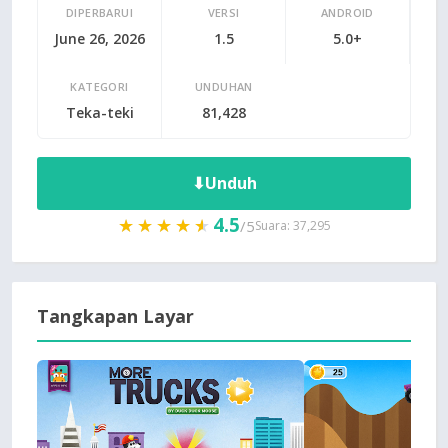
DIPERBARUI
VERSI
ANDROID
June 26, 2026
1.5
5.0+
KATEGORI
UNDUHAN
Teka-teki
81,428
⬇
Unduh
4.5
★★★★★
★★★★★
/5
Suara: 37,295
Tangkapan Layar