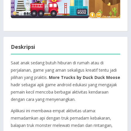
Deskripsi
Saat anak sedang butuh hiburan di rumah atau di
perjalanan, game yang aman sekaligus kreatif tentu jadi
pilihan yang praktis.
More Trucks by Duck Duck Moose
hadir sebagai apk game android edukasi yang mengajak
pemain kecil mencoba berbagai aktivitas kendaraan
dengan cara yang menyenangkan.
Aplikasi ini membawa empat aktivitas utama:
memadamkan api dengan truk pemadam kebakaran,
balapan truk monster melewati medan dan rintangan,