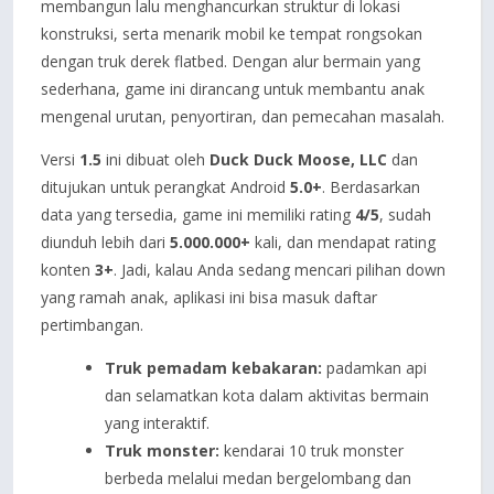
membangun lalu menghancurkan struktur di lokasi
konstruksi, serta menarik mobil ke tempat rongsokan
dengan truk derek flatbed. Dengan alur bermain yang
sederhana, game ini dirancang untuk membantu anak
mengenal urutan, penyortiran, dan pemecahan masalah.
Versi
1.5
ini dibuat oleh
Duck Duck Moose, LLC
dan
ditujukan untuk perangkat Android
5.0+
. Berdasarkan
data yang tersedia, game ini memiliki rating
4/5
, sudah
diunduh lebih dari
5.000.000+
kali, dan mendapat rating
konten
3+
. Jadi, kalau Anda sedang mencari pilihan down
yang ramah anak, aplikasi ini bisa masuk daftar
pertimbangan.
Truk pemadam kebakaran:
padamkan api
dan selamatkan kota dalam aktivitas bermain
yang interaktif.
Truk monster:
kendarai 10 truk monster
berbeda melalui medan bergelombang dan