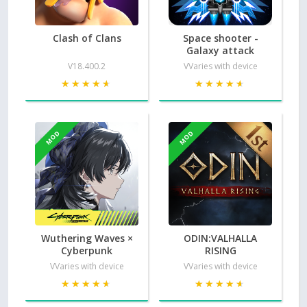
Clash of Clans
Space shooter -
Galaxy attack
V18.400.2
VVaries with device
★★★★★
★★★★★
★★★★★
★★★★★
MOD
MOD
Wuthering Waves ×
ODIN:VALHALLA
Cyberpunk
RISING
VVaries with device
VVaries with device
★★★★★
★★★★★
★★★★★
★★★★★