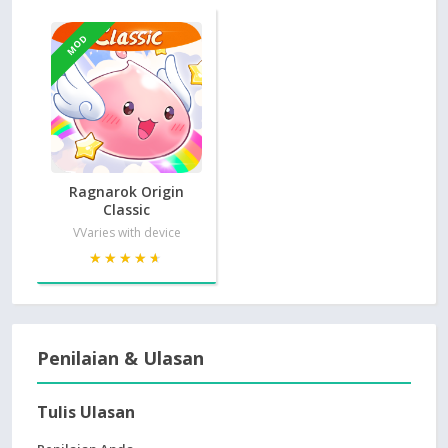
MOD
Ragnarok Origin
Classic
VVaries with device
★★★★★
★★★★★
Penilaian & Ulasan
Tulis Ulasan