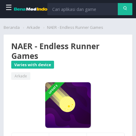
☰
Beranda
Beranda
Arkade
NAER - Endless Runner Games
Aplikasi
NAER - Endless Runner
Games
Permainan
Varies with device
Cari
Arkade
UPDATE