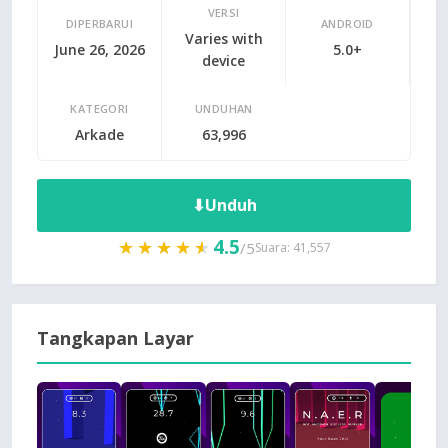
VERSI
DIPERBARUI
ANDROID
Varies with
June 26, 2026
5.0+
device
KATEGORI
UNDUHAN
Arkade
63,996
⬇
Unduh
4.5
★★★★★
★★★★★
/5
Suara: 41,557
Tangkapan Layar