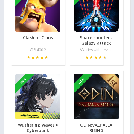
Clash of Clans
Space shooter -
Galaxy attack
V18.400.2
VVaries with device
★★★★★
★★★★★
★★★★★
★★★★★
MOD
MOD
Wuthering Waves ×
ODIN:VALHALLA
Cyberpunk
RISING