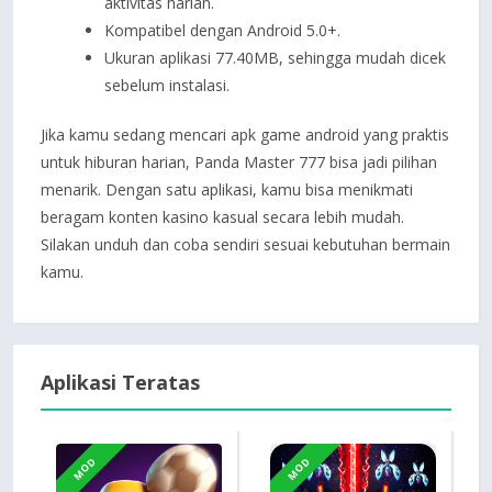
aktivitas harian.
Kompatibel dengan Android 5.0+.
Ukuran aplikasi 77.40MB, sehingga mudah dicek
sebelum instalasi.
Jika kamu sedang mencari apk game android yang praktis
untuk hiburan harian, Panda Master 777 bisa jadi pilihan
menarik. Dengan satu aplikasi, kamu bisa menikmati
beragam konten kasino kasual secara lebih mudah.
Silakan unduh dan coba sendiri sesuai kebutuhan bermain
kamu.
Aplikasi Teratas
MOD
MOD