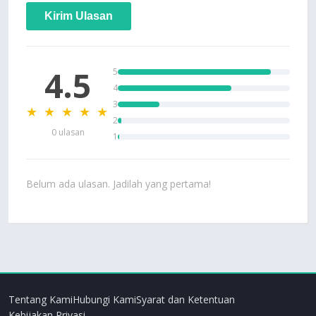
Kirim Ulasan
4.5
5
4
3
★ ★ ★ ★ ★
2
0 ulasan
1
Belum ada ulasan. Jadilah yang pertama!
Tentang Kami
Hubungi Kami
Syarat dan Ketentuan
Kebijakan Privasi