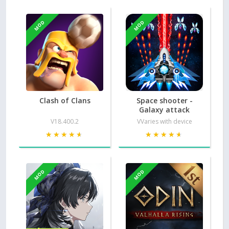
MOD
MOD
Clash of Clans
Space shooter -
Galaxy attack
V18.400.2
VVaries with device
★★★★★
★★★★★
★★★★★
★★★★★
MOD
MOD