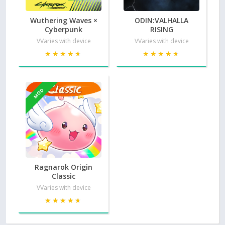
Wuthering Waves ×
ODIN:VALHALLA
Cyberpunk
RISING
VVaries with device
VVaries with device
★★★★★
★★★★★
★★★★★
★★★★★
MOD
Ragnarok Origin
Classic
VVaries with device
★★★★★
★★★★★