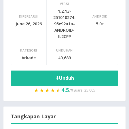
VERSI
1.2.13-
DIPERBARUI
ANDROID
251010274-
June 26, 2026
95e92a1a-
5.0+
ANDROID-
IL2CPP
KATEGORI
UNDUHAN
Arkade
40,689
⬇
Unduh
4.5
★★★★★
★★★★★
/5
Suara: 25,005
Tangkapan Layar