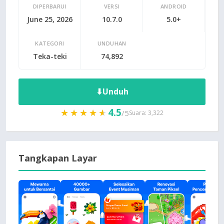
DIPERBARUI
VERSI
ANDROID
June 25, 2026
10.7.0
5.0+
KATEGORI
UNDUHAN
Teka-teki
74,892
⬇
Unduh
4.5
★★★★★
★★★★★
/5
Suara: 3,322
Tangkapan Layar