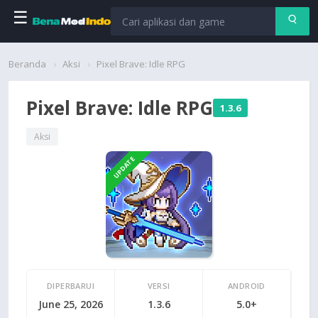
☰
Beranda
Beranda
Aksi
Pixel Brave: Idle RPG
Aplikasi
Pixel Brave: Idle RPG
1.3.6
Permainan
Aksi
UPDATE
Cari
DIPERBARUI
VERSI
ANDROID
June 25, 2026
1.3.6
5.0+