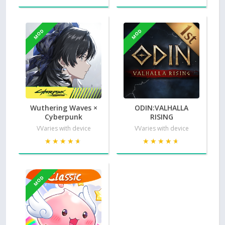
MOD
MOD
Wuthering Waves ×
ODIN:VALHALLA
Cyberpunk
RISING
VVaries with device
VVaries with device
★★★★★
★★★★★
★★★★★
★★★★★
MOD