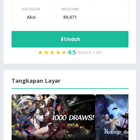
KATEGORI
UNDUHAN
Aksi
89,671
⬇
Unduh
4.5
★★★★★
★★★★★
/5
Suara: 1,432
Tangkapan Layar