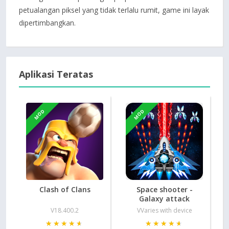
petualangan piksel yang tidak terlalu rumit, game ini layak
dipertimbangkan.
Aplikasi Teratas
MOD
MOD
Clash of Clans
Space shooter -
Galaxy attack
V18.400.2
VVaries with device
★★★★★
★★★★★
★★★★★
★★★★★