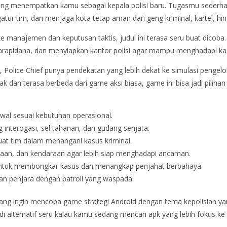
yang menempatkan kamu sebagai kepala polisi baru. Tugasmu sederha
ur tim, dan menjaga kota tetap aman dari geng kriminal, kartel, hi
 manajemen dan keputusan taktis, judul ini terasa seru buat dicob
apidana, dan menyiapkan kantor polisi agar mampu menghadapi kas
gi, Police Chief punya pendekatan yang lebih dekat ke simulasi penge
 dan terasa berbeda dari game aksi biasa, game ini bisa jadi pilih
awal sesuai kebutuhan operasional.
 interogasi, sel tahanan, dan gudang senjata.
uat tim dalam menangani kasus kriminal.
taan, dan kendaraan agar lebih siap menghadapi ancaman.
s untuk membongkar kasus dan menangkap penjahat berbahaya.
an penjara dengan patroli yang waspada.
yang ingin mencoba game strategi Android dengan tema kepolisian yan
adi alternatif seru kalau kamu sedang mencari apk yang lebih fokus