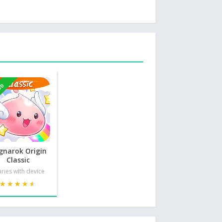
OD
gnarok Origin
Classic
ries with device
★★★★★
★★★★★