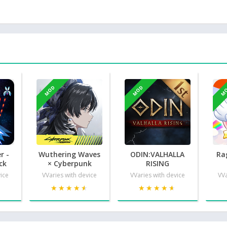
MOD
MOD
M
r -
Wuthering Waves
ODIN:VALHALLA
Ra
ck
× Cyberpunk
RISING
vice
VVaries with device
VVaries with device
VVa
★
★
★★★★★
★★★★★
★★★★★
★★★★★