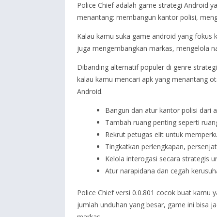
Police Chief adalah game strategi Android 
menantang: membangun kantor polisi, mengat
Kalau kamu suka game android yang fokus ke
juga mengembangkan markas, mengelola nar
Dibanding alternatif populer di genre strate
kalau kamu mencari apk yang menantang otak
Android.
Bangun dan atur kantor polisi dari 
Tambah ruang penting seperti ruang
Rekrut petugas elit untuk memperk
Tingkatkan perlengkapan, persenja
Kelola interogasi secara strategi
Atur narapidana dan cegah kerusuh
Police Chief versi 0.0.801 cocok buat kamu 
jumlah unduhan yang besar, game ini bisa j
markas.