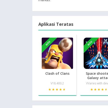
Aplikasi Teratas
MOD
MOD
Clash of Clans
Space shoote
Galaxy atta
V18.400.2
VVaries with de
★★★★★
★★★★★
★★★★
★★★★