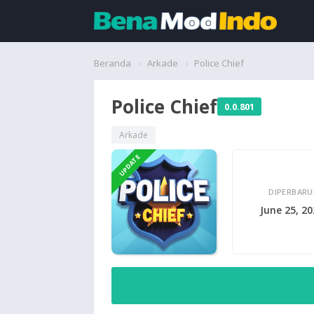
Beranda
Beranda
Arkade
Police Chief
Aplikasi
Police Chief
0.0.801
Permainan
Arkade
UPDATE
Cari
DIPERBARU
June 25, 2