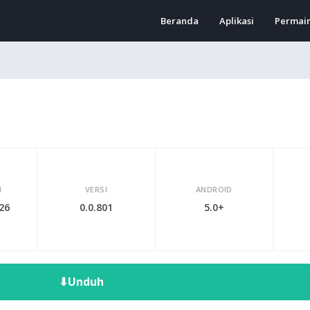
Beranda
Aplikasi
Permai
I
VERSI
ANDROID
026
0.0.801
5.0+
⬇
Unduh