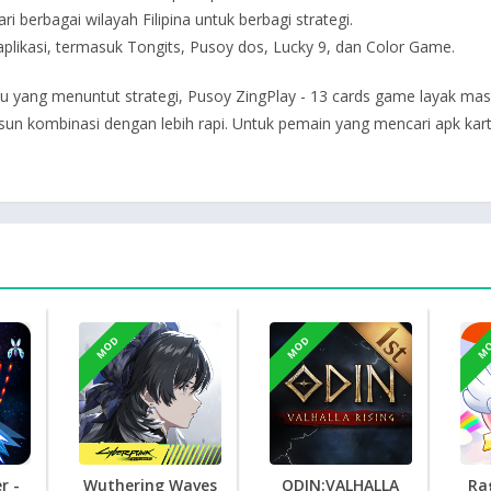
 berbagai wilayah Filipina untuk berbagi strategi.
plikasi, termasuk Tongits, Pusoy dos, Lucky 9, dan Color Game.
 yang menuntut strategi, Pusoy ZingPlay - 13 cards game layak masu
 kombinasi dengan lebih rapi. Untuk pemain yang mencari apk kartu k
MOD
MOD
M
r -
Wuthering Waves
ODIN:VALHALLA
Ra