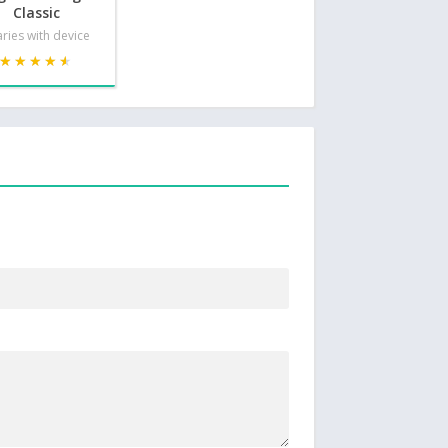
Classic
ries with device
★★★★★
★★★★★