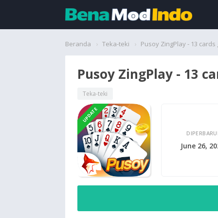
Beranda
Beranda
Teka-teki
Pusoy ZingPlay - 13 card
Aplikasi
Pusoy ZingPlay - 13 c
Permainan
Teka-teki
UPDATE
Cari
DIPERBARU
June 26, 2