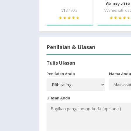
Galaxy atta
V18.400.2
VVaries with de
★★★★★
★★★★★
★★★★
★★★★
Penilaian & Ulasan
Tulis Ulasan
Penilaian Anda
Nama Anda
Ulasan Anda