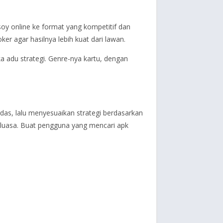
y online ke format yang kompetitif dan
r agar hasilnya lebih kuat dari lawan.
ka adu strategi. Genre-nya kartu, dengan
das, lalu menyesuaikan strategi berdasarkan
leluasa. Buat pengguna yang mencari apk