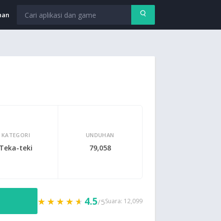
nan
KATEGORI
UNDUHAN
Teka-teki
79,058
4.5
★★★★★
★★★★★
/5
Suara: 12,099