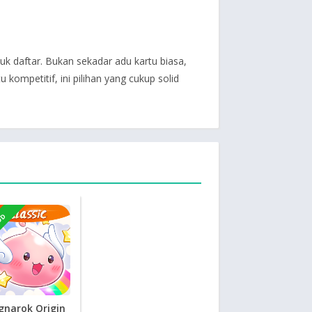
k daftar. Bukan sekadar adu kartu biasa,
ompetitif, ini pilihan yang cukup solid
OD
gnarok Origin