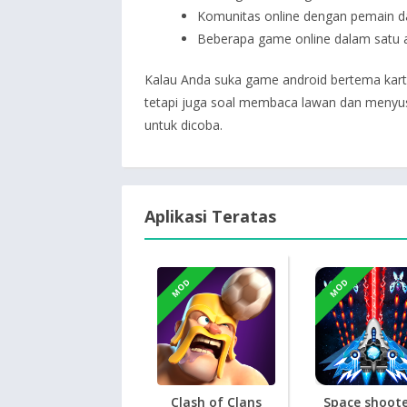
Komunitas online dengan pemain dari
Beberapa game online dalam satu a
Kalau Anda suka game android bertema kartu
tetapi juga soal membaca lawan dan menyusun
untuk dicoba.
Aplikasi Teratas
MOD
MOD
Clash of Clans
Space shoote