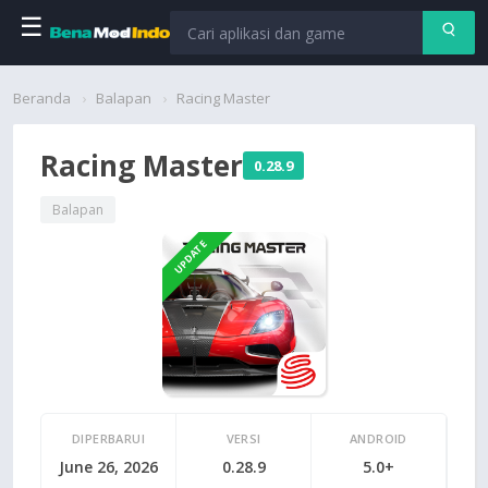
☰
Beranda
Beranda
Balapan
Racing Master
Aplikasi
Racing Master
0.28.9
Permainan
Balapan
UPDATE
Cari
DIPERBARUI
VERSI
ANDROID
June 26, 2026
0.28.9
5.0+