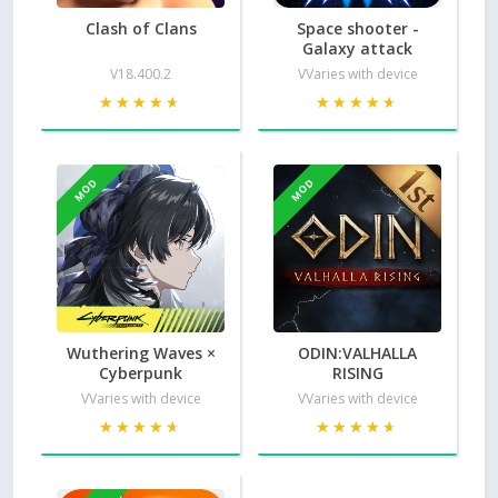
Clash of Clans
Space shooter -
Galaxy attack
V18.400.2
VVaries with device
★★★★★
★★★★★
★★★★★
★★★★★
MOD
MOD
Wuthering Waves ×
ODIN:VALHALLA
Cyberpunk
RISING
VVaries with device
VVaries with device
★★★★★
★★★★★
★★★★★
★★★★★