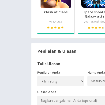
Clash of Clans
Space shoote
Galaxy atta
V18.400.2
VVaries with de
★★★★★
★★★★★
★★★★
★★★★
Penilaian & Ulasan
Tulis Ulasan
Penilaian Anda
Nama Anda
Ulasan Anda