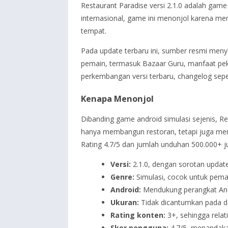
Restaurant Paradise versi 2.1.0 adalah ga
internasional, game ini menonjol karena m
tempat.
Pada update terbaru ini, sumber resmi men
pemain, termasuk Bazaar Guru, manfaat pek
perkembangan versi terbaru, changelog sepe
Kenapa Menonjol
Dibanding game android simulasi sejenis, R
hanya membangun restoran, tetapi juga men
Rating 4.7/5 dan jumlah unduhan 500.000+ 
Versi:
2.1.0, dengan sorotan updat
Genre:
Simulasi, cocok untuk pema
Android:
Mendukung perangkat And
Ukuran:
Tidak dicantumkan pada d
Rating konten:
3+, sehingga relat
Skor pengguna:
4.7/5, menandaka