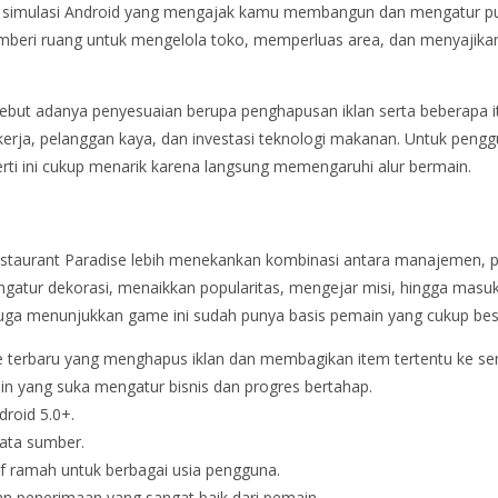
me simulasi Android yang mengajak kamu membangun dan mengatur pul
emberi ruang untuk mengelola toko, memperluas area, dan menyajika
yebut adanya penyesuaian berupa penghapusan iklan serta beberapa
erja, pelanggan kaya, dan investasi teknologi makanan. Untuk peng
rti ini cukup menarik karena langsung memengaruhi alur bermain.
estaurant Paradise lebih menekankan kombinasi antara manajemen, pro
gatur dekorasi, menaikkan popularitas, mengejar misi, hingga masu
juga menunjukkan game ini sudah punya basis pemain yang cukup bes
e terbaru yang menghapus iklan dan membagikan item tertentu ke s
in yang suka mengatur bisnis dan progres bertahap.
roid 5.0+.
ata sumber.
if ramah untuk berbagai usia pengguna.
n penerimaan yang sangat baik dari pemain.