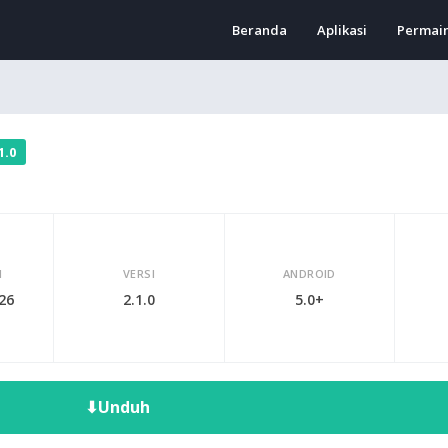
Beranda
Aplikasi
Permai
1.0
I
VERSI
ANDROID
026
2.1.0
5.0+
⬇
Unduh