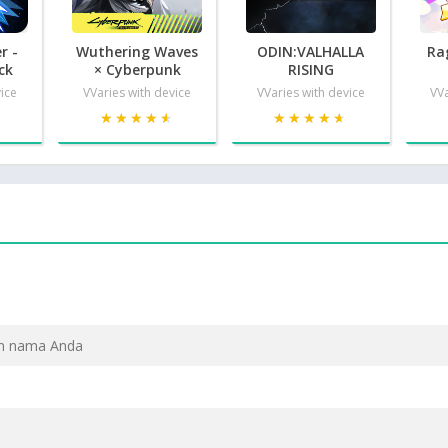
r -
Wuthering Waves
ODIN:VALHALLA
Ra
ck
× Cyberpunk
RISING
vice
VVaries with device
VVaries with device
VVa
★
★
★★★★★
★★★★★
★★★★★
★★★★★