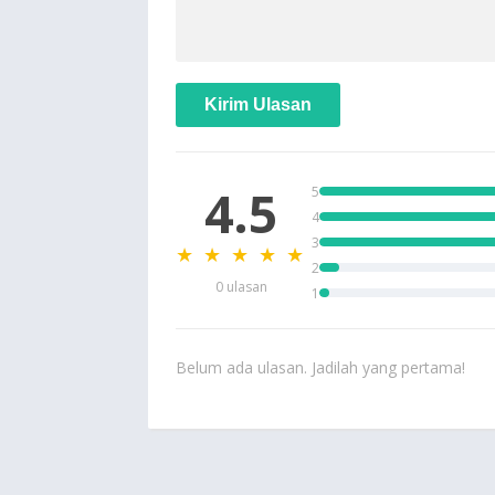
Kirim Ulasan
4.5
5
4
3
★ ★ ★ ★ ★
2
0 ulasan
1
Belum ada ulasan. Jadilah yang pertama!