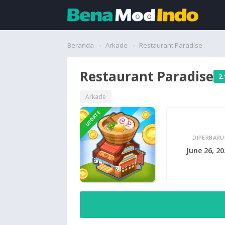
Beranda
Beranda
Arkade
Restaurant Paradise
Aplikasi
Restaurant Paradise
2.
Permainan
Arkade
UPDATE
Cari
DIPERBARU
June 26, 2