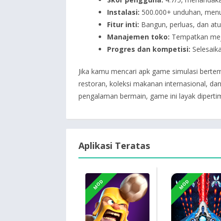
Instalasi:
500.000+ unduhan, menun
Fitur inti:
Bangun, perluas, dan atur
Manajemen toko:
Tempatkan meja,
Progres dan kompetisi:
Selesaika
Jika kamu mencari apk game simulasi berte
restoran, koleksi makanan internasional, da
pengalaman bermain, game ini layak dipert
Aplikasi Teratas
MOD
MOD