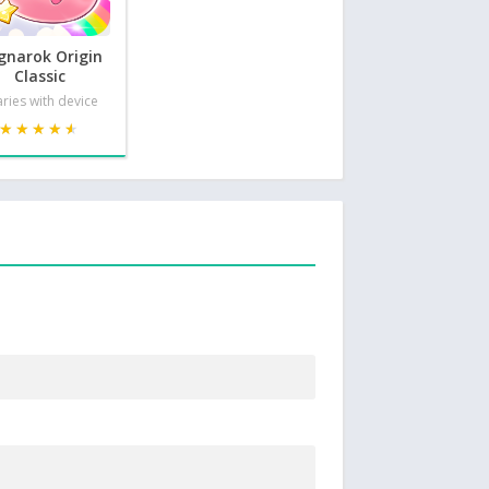
gnarok Origin
Classic
ries with device
★★★★★
★★★★★