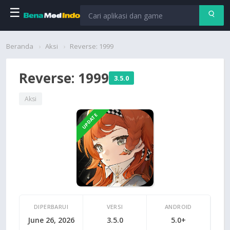
☰
Beranda
Beranda
Aksi
Reverse: 1999
Aplikasi
Reverse: 1999
3.5.0
Permainan
Aksi
UPDATE
Cari
DIPERBARUI
VERSI
ANDROID
June 26, 2026
3.5.0
5.0+