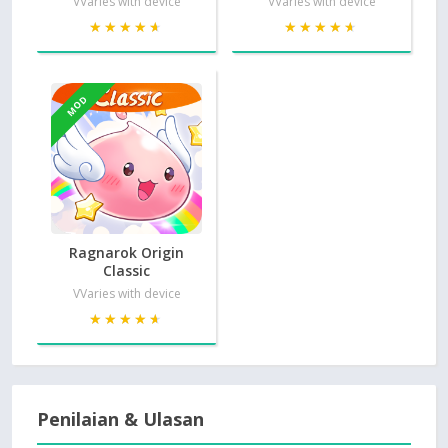
VVaries with device
VVaries with device
★★★★★
★★★★★
★★★★★
★★★★★
MOD
Ragnarok Origin
Classic
VVaries with device
★★★★★
★★★★★
Penilaian & Ulasan