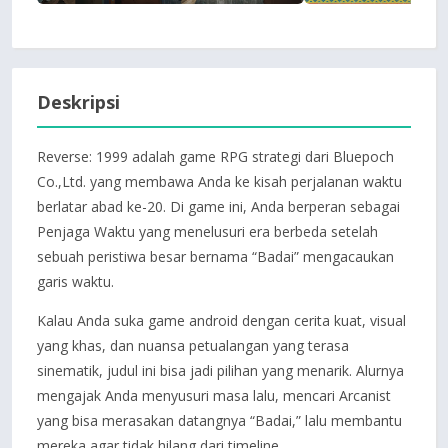
Deskripsi
Reverse: 1999 adalah game RPG strategi dari Bluepoch
Co.,Ltd. yang membawa Anda ke kisah perjalanan waktu
berlatar abad ke-20. Di game ini, Anda berperan sebagai
Penjaga Waktu yang menelusuri era berbeda setelah
sebuah peristiwa besar bernama “Badai” mengacaukan
garis waktu.
Kalau Anda suka game android dengan cerita kuat, visual
yang khas, dan nuansa petualangan yang terasa
sinematik, judul ini bisa jadi pilihan yang menarik. Alurnya
mengajak Anda menyusuri masa lalu, mencari Arcanist
yang bisa merasakan datangnya “Badai,” lalu membantu
mereka agar tidak hilang dari timeline.