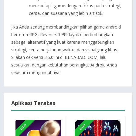
mencari apk game dengan fokus pada strategi,
cerita, dan suasana yang lebih artistik.
Jika Anda sedang membandingkan pilihan game android
bertema RPG, Reverse: 1999 layak dipertimbangkan
sebagai alternatif yang kuat karena menggabungkan
strategi, cerita perjalanan waktu, dan visual yang khas.
Silakan cek versi 3.5.0 ini di BENABADI.COM, lalu
sesuaikan dengan kebutuhan perangkat Android Anda
sebelum mengunduhnya.
Aplikasi Teratas
MOD
MOD