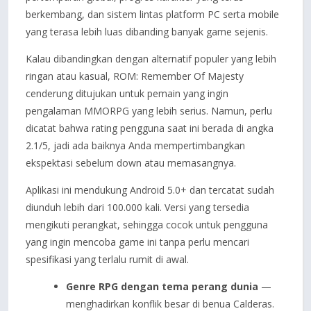
berkembang, dan sistem lintas platform PC serta mobile
yang terasa lebih luas dibanding banyak game sejenis.
Kalau dibandingkan dengan alternatif populer yang lebih
ringan atau kasual, ROM: Remember Of Majesty
cenderung ditujukan untuk pemain yang ingin
pengalaman MMORPG yang lebih serius. Namun, perlu
dicatat bahwa rating pengguna saat ini berada di angka
2.1/5, jadi ada baiknya Anda mempertimbangkan
ekspektasi sebelum down atau memasangnya.
Aplikasi ini mendukung Android 5.0+ dan tercatat sudah
diunduh lebih dari 100.000 kali. Versi yang tersedia
mengikuti perangkat, sehingga cocok untuk pengguna
yang ingin mencoba game ini tanpa perlu mencari
spesifikasi yang terlalu rumit di awal.
Genre RPG dengan tema perang dunia
—
menghadirkan konflik besar di benua Calderas.