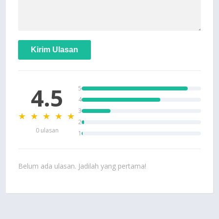
Kirim Ulasan
4.5
5
4
3
★ ★ ★ ★ ★
2
0 ulasan
1
Belum ada ulasan. Jadilah yang pertama!