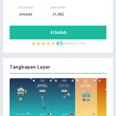
KATEGORI
UNDUHAN
Arkade
21,982
⬇
Unduh
4.5
★★★★★
★★★★★
/5
Suara: 5,724
Tangkapan Layar