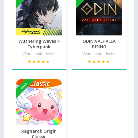
Wuthering Waves ×
ODIN:VALHALLA
Cyberpunk
RISING
VVaries with device
VVaries with device
★★★★★
★★★★★
★★★★★
★★★★★
MOD
Ragnarok Origin
Classic