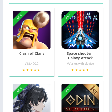
MOD
MOD
Clash of Clans
Space shooter -
Galaxy attack
V18.400.2
VVaries with device
★★★★★
★★★★★
★★★★★
★★★★★
MOD
MOD