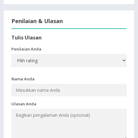
Penilaian & Ulasan
Tulis Ulasan
Penilaian Anda
Nama Anda
Ulasan Anda