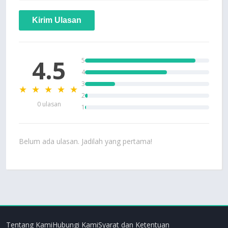
Kirim Ulasan
4.5
5
4
3
★ ★ ★ ★ ★
2
0 ulasan
1
Belum ada ulasan. Jadilah yang pertama!
Tentang Kami
Hubungi Kami
Syarat dan Ketentuan