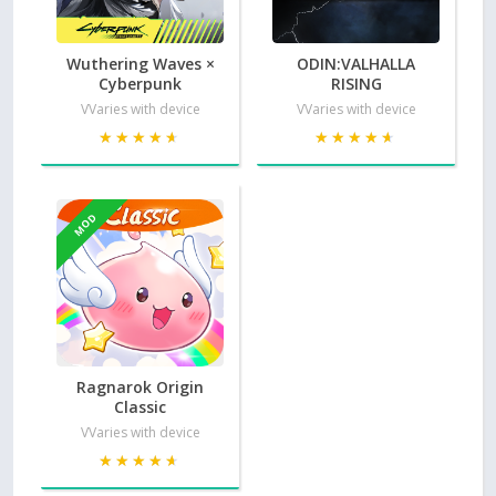
Wuthering Waves ×
ODIN:VALHALLA
Cyberpunk
RISING
VVaries with device
VVaries with device
★★★★★
★★★★★
★★★★★
★★★★★
MOD
Ragnarok Origin
Classic
VVaries with device
★★★★★
★★★★★