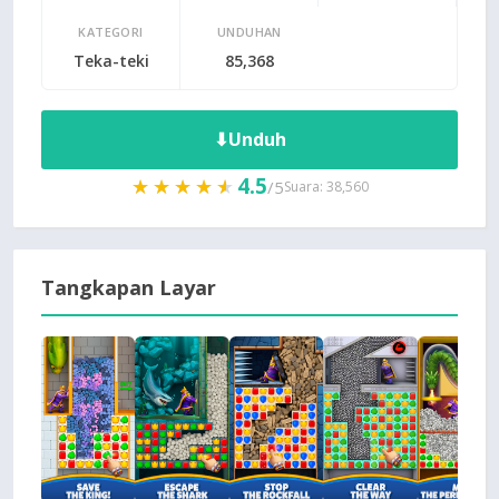
KATEGORI
UNDUHAN
Teka-teki
85,368
⬇
Unduh
4.5
★★★★★
★★★★★
/5
Suara: 38,560
Tangkapan Layar