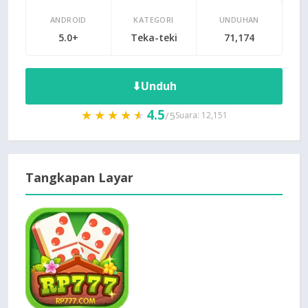
ANDROID
KATEGORI
UNDUHAN
5.0+
Teka-teki
71,174
⬇
Unduh
4.5
★★★★★
★★★★★
/5
Suara: 12,151
Tangkapan Layar