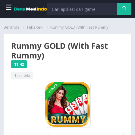
☰
Beranda
Beranda
Teka-teki
Rummy GOLD (With Fast Rummy)
Aplikasi
Rummy GOLD (With Fast
Rummy)
Permainan
11.42
Cari
Teka-teki
UPDATE