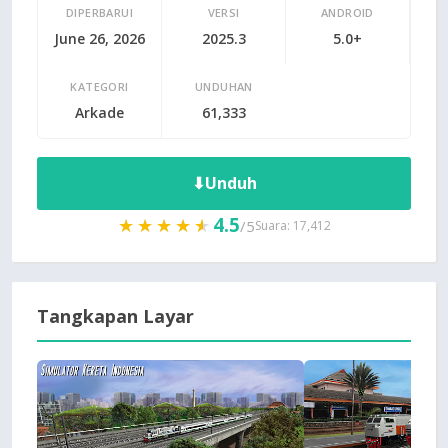
DIPERBARUI
VERSI
ANDROID
June 26, 2026
2025.3
5.0+
KATEGORI
UNDUHAN
Arkade
61,333
⬇
Unduh
4.5
★★★★★
★★★★★
/5
Suara: 17,412
Tangkapan Layar