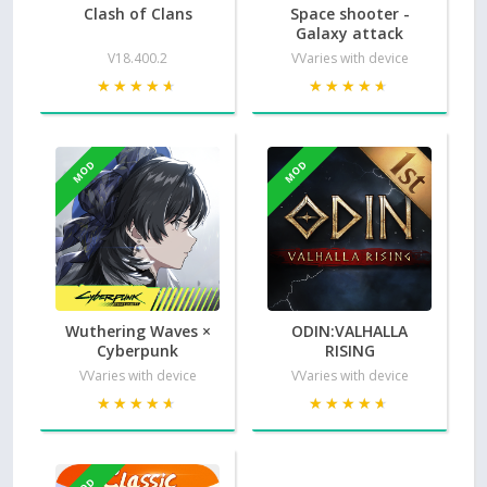
Clash of Clans
Space shooter -
Galaxy attack
V18.400.2
VVaries with device
★★★★★
★★★★★
★★★★★
★★★★★
MOD
MOD
Wuthering Waves ×
ODIN:VALHALLA
Cyberpunk
RISING
VVaries with device
VVaries with device
★★★★★
★★★★★
★★★★★
★★★★★