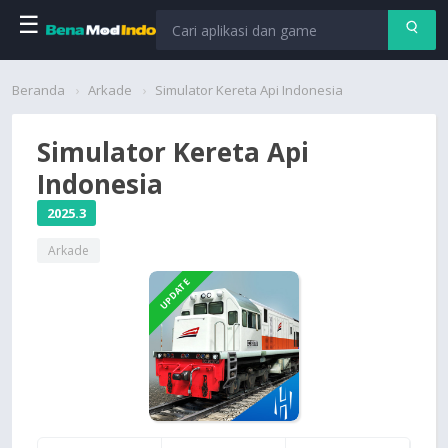
☰
Beranda
Beranda
Arkade
Simulator Kereta Api Indonesia
Aplikasi
Simulator Kereta Api
Indonesia
Permainan
2025.3
Cari
Arkade
UPDATE