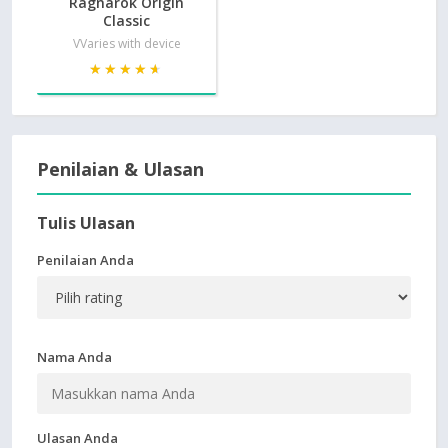
Ragnarok Origin
Classic
VVaries with device
★★★★★
★★★★★
Penilaian & Ulasan
Tulis Ulasan
Penilaian Anda
Nama Anda
Ulasan Anda