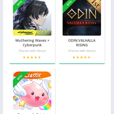
MOD
MOD
Wuthering Waves ×
ODIN:VALHALLA
Cyberpunk
RISING
VVaries with device
VVaries with device
★★★★★
★★★★★
★★★★★
★★★★★
MOD