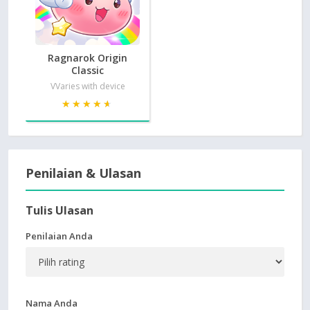
Ragnarok Origin
Classic
VVaries with device
★★★★★
★★★★★
Penilaian & Ulasan
Tulis Ulasan
Penilaian Anda
Nama Anda