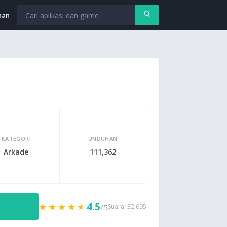
nan
KATEGORI
UNDUHAN
Arkade
111,362
4.5
★★★★★
★★★★★
/5
Suara: 32,695