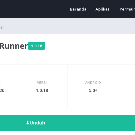
Beranda
Aplikasi
Permai
ner
 Runner
1.0.18
I
VERSI
ANDROID
026
1.0.18
5.0+
⬇
Unduh