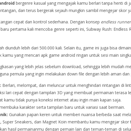
android
bergenre kasual yang mengajak kamu berlari tanpa henti di ja
ntangan, dan terus bergerak sejauh mungkin sambil mengejar skor yan
tangan cepat dan kontrol sederhana. Dengan konsep
endless runner
 baru pertama kali mencoba genre seperti ini, Subway Rush: Endles
 diunduh lebih dari 500.000 kali. Selain itu, game ini juga bisa dimai
k kamu yang mencari apk game android ringan untuk sesi main singkat,
san yang lebih jelas sebelum download, sehingga lebih mudah mem
guna pemula yang ingin melakukan down file dengan lebih aman dan p
:
Berlari, melompat, dan meluncur untuk menghindari rintangan di lin
si lari cepat dengan tampilan 3D yang membuat permainan terasa le
 kamu tidak punya koneksi internet atau ingin main kapan saja.
embuka karakter serta tampilan baru untuk variasi saat bermain.
nik:
Gunakan papan keren untuk memberi nuansa berbeda saat mela
, Super Sneakers, dan Magnet Koin membantu kamu mengejar skor ti
an hasil permainanmu dengan pemain lain dan teman-teman di selur