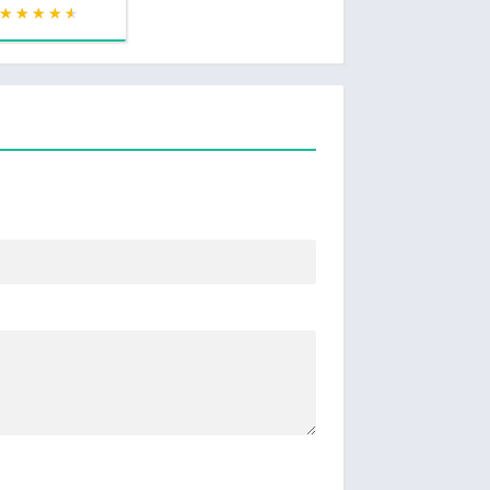
★★★★★
★★★★★