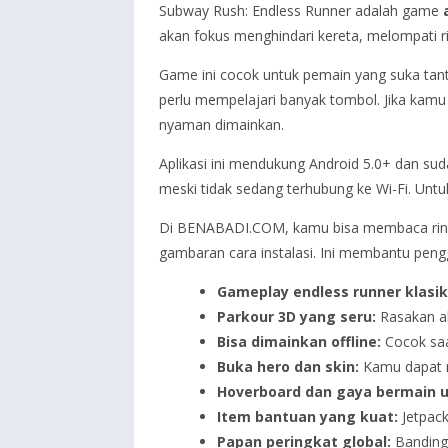
Subway Rush: Endless Runner adalah game
akan fokus menghindari kereta, melompati ri
Game ini cocok untuk pemain yang suka tan
perlu mempelajari banyak tombol. Jika kamu
nyaman dimainkan.
Aplikasi ini mendukung Android 5.0+ dan sudah
meski tidak sedang terhubung ke Wi-Fi. Untu
Di BENABADI.COM, kamu bisa membaca ringka
gambaran cara instalasi. Ini membantu peng
Gameplay endless runner klasik
Parkour 3D yang seru:
Rasakan ak
Bisa dimainkan offline:
Cocok saat
Buka hero dan skin:
Kamu dapat m
Hoverboard dan gaya bermain u
Item bantuan yang kuat:
Jetpack
Papan peringkat global:
Bandingk