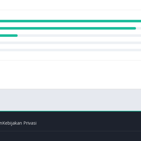
n
Kebijakan Privasi