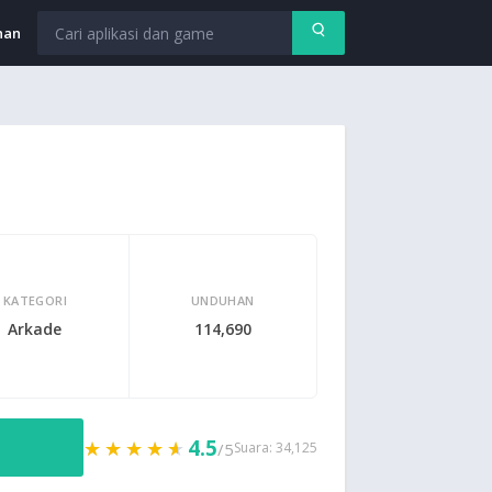
nan
KATEGORI
UNDUHAN
Arkade
114,690
4.5
★★★★★
★★★★★
/5
Suara: 34,125