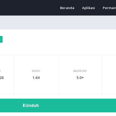
Beranda
Aplikasi
Permai
I
VERSI
ANDROID
026
1.64
5.0+
⬇
Unduh