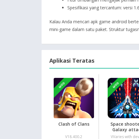
Spesifikasi yang tercantum: versi 1.
Kalau Anda mencari apk game android bertema
mini-game dalam satu paket. Struktur tugasn
Aplikasi Teratas
MOD
MOD
Clash of Clans
Space shoote
Galaxy atta
V18.400.2
VVaries with de