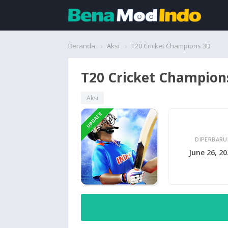
Beranda
Beranda
Aksi
T20 Cricket Champions 3D
Aplikasi
T20 Cricket Champion
Permainan
Aksi
UPDATE
Cari
DIPERBARU
June 26, 2