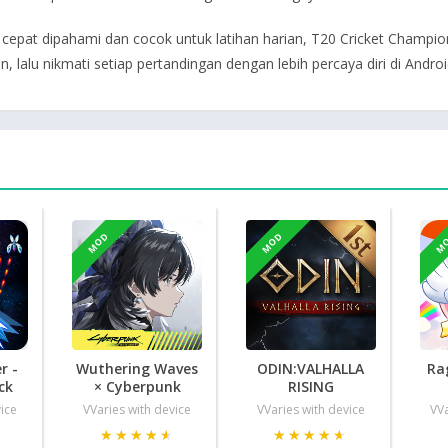
cepat dipahami dan cocok untuk latihan harian, T20 Cricket Champion
an, lalu nikmati setiap pertandingan dengan lebih percaya diri di Andro
MOD
MOD
M
r -
Wuthering Waves
ODIN:VALHALLA
Ra
ck
× Cyberpunk
RISING
vice
VVaries with device
VVaries with device
VVa
★
★
★★★★★
★★★★★
★★★★★
★★★★★