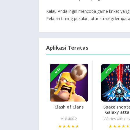
Kalau Anda ingin mencoba game kriket yang 
Pelajari timing pukulan, atur strategi lempar
Aplikasi Teratas
MOD
MOD
Clash of Clans
Space shoote
Galaxy atta
V18.400.2
VVaries with de
★★★★★
★★★★★
★★★★
★★★★