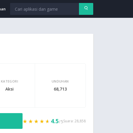
nan
KATEGORI
UNDUHAN
Aksi
68,713
4.5
★★★★★
★★★★★
/5
Suara: 28,858