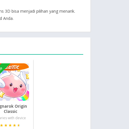
s 3D bisa menjadi pilihan yang menarik.
id Anda.
OD
gnarok Origin
Classic
ries with device
★★★★★
★★★★★