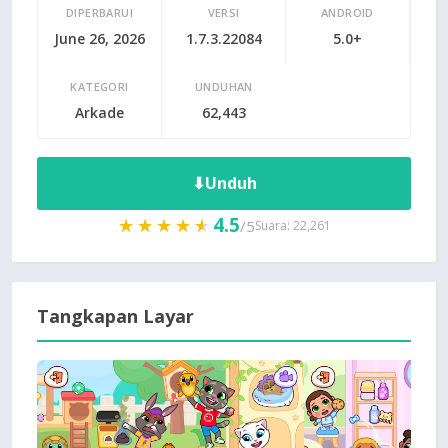
DIPERBARUI
VERSI
ANDROID
June 26, 2026
1.7.3.22084
5.0+
KATEGORI
UNDUHAN
Arkade
62,443
⬇
Unduh
4.5
★★★★★
★★★★★
/5
Suara: 22,261
Tangkapan Layar