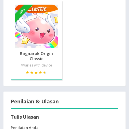
MOD
Ragnarok Origin
Classic
VVaries with device
★★★★★
★★★★★
Penilaian & Ulasan
Tulis Ulasan
Penilaian Anda