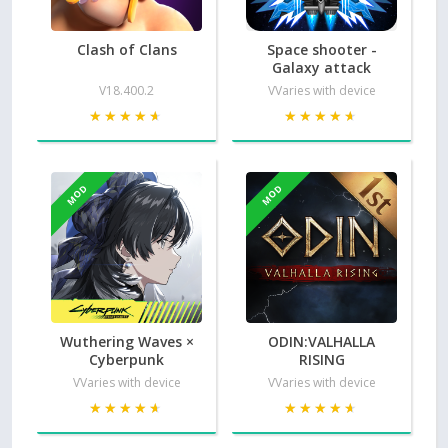
Clash of Clans
Space shooter -
Galaxy attack
V18.400.2
VVaries with device
★★★★★
★★★★★
★★★★★
★★★★★
MOD
MOD
Wuthering Waves ×
ODIN:VALHALLA
Cyberpunk
RISING
VVaries with device
VVaries with device
★★★★★
★★★★★
★★★★★
★★★★★