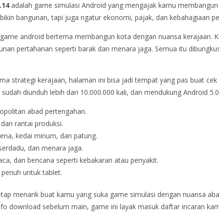
.14
adalah game simulasi Android yang mengajak kamu membangun du
 bikin bangunan, tapi juga ngatur ekonomi, pajak, dan kebahagiaan p
uka game android bertema membangun kota dengan nuansa kerajaan
unan pertahanan seperti barak dan menara jaga. Semua itu dibungkus
ma strategi kerajaan, halaman ini bisa jadi tempat yang pas buat cek
, sudah diunduh lebih dari 10.000.000 kali, dan mendukung Android 5.0
ropolitan abad pertengahan.
 dan rantai produksi.
ena, kedai minum, dan patung.
serdadu, dan menara jaga.
ca, dan bencana seperti kebakaran atau penyakit.
penuh untuk tablet.
tap menarik buat kamu yang suka game simulasi dengan nuansa abad 
info download sebelum main, game ini layak masuk daftar incaran ka