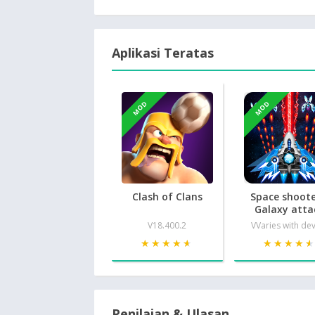
Aplikasi Teratas
MOD
MOD
Clash of Clans
Space shoote
Galaxy atta
V18.400.2
VVaries with de
★★★★★
★★★★★
★★★★
★★★★
Penilaian & Ulasan