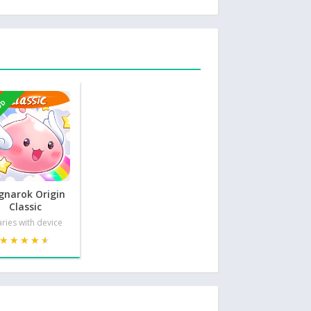
OD
gnarok Origin
Classic
ries with device
★★★★★
★★★★★