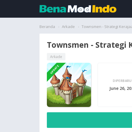
Beranda
Beranda
Arkade
Townsmen - Strategi Keraja
Aplikasi
Townsmen - Strategi 
Permainan
Arkade
UPDATE
Cari
DIPERBARU
June 26, 2