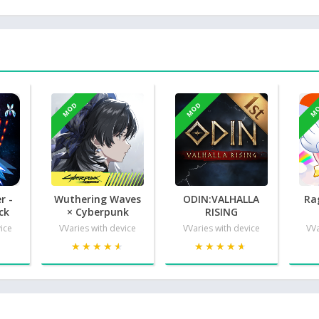
MOD
MOD
M
r -
Wuthering Waves
ODIN:VALHALLA
Ra
ck
× Cyberpunk
RISING
vice
VVaries with device
VVaries with device
VVa
★
★
★★★★★
★★★★★
★★★★★
★★★★★