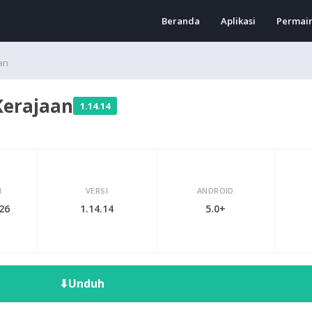
Beranda
Aplikasi
Permai
an
Kerajaan
1.14.14
I
VERSI
ANDROID
026
1.14.14
5.0+
⬇
Unduh