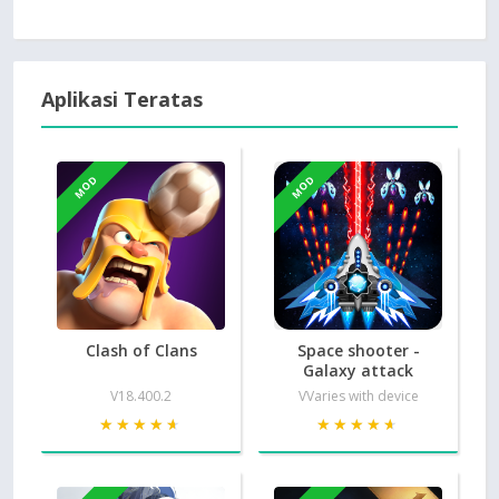
Aplikasi Teratas
MOD
MOD
Clash of Clans
Space shooter -
Galaxy attack
V18.400.2
VVaries with device
★★★★★
★★★★★
★★★★★
★★★★★