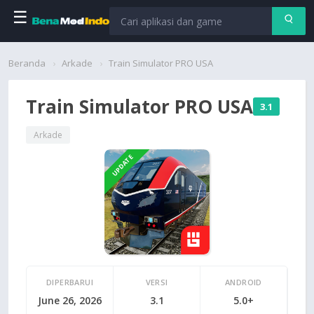
☰
Beranda
Beranda
Arkade
Train Simulator PRO USA
Aplikasi
Train Simulator PRO USA
3.1
Permainan
Arkade
UPDATE
Cari
DIPERBARUI
VERSI
ANDROID
June 26, 2026
3.1
5.0+