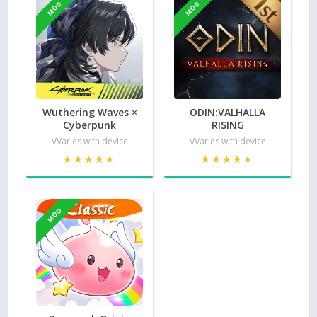
MOD
MOD
Wuthering Waves ×
ODIN:VALHALLA
Cyberpunk
RISING
VVaries with device
VVaries with device
★★★★★
★★★★★
★★★★★
★★★★★
MOD