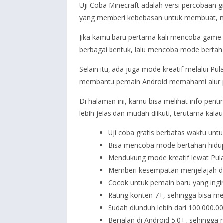
Uji Coba Minecraft adalah versi percobaan 
yang memberi kebebasan untuk membuat, me
Jika kamu baru pertama kali mencoba game i
berbagai bentuk, lalu mencoba mode bertah
Selain itu, ada juga mode kreatif melalui Pula
membantu pemain Android memahami alur p
Di halaman ini, kamu bisa melihat info pent
lebih jelas dan mudah diikuti, terutama ka
Uji coba gratis berbatas waktu unt
Bisa mencoba mode bertahan hidup
Mendukung mode kreatif lewat Pulau 
Memberi kesempatan menjelajah du
Cocok untuk pemain baru yang ingin
Rating konten 7+, sehingga bisa me
Sudah diunduh lebih dari 100.000.0
Berjalan di Android 5.0+, sehingg