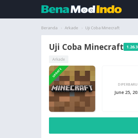
Beranda
Beranda
Arkade
Uji Coba Minecraft
Aplikasi
Uji Coba Minecraft
1.26.3
Permainan
Arkade
UPDATE
Cari
DIPERBARU
June 25, 2