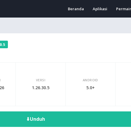
Beranda
Aplikasi
Permai
0.5
I
VERSI
ANDROID
026
1.26.30.5
5.0+
⬇
Unduh