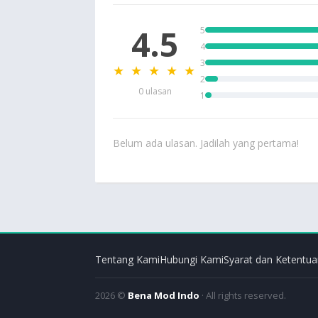
4.5
5
4
3
★ ★ ★ ★ ★
2
0 ulasan
1
Belum ada ulasan. Jadilah yang pertama!
Tentang Kami
Hubungi Kami
Syarat dan Ketentua
2026 ©
Bena Mod Indo
· All rights reserved.