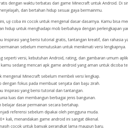
gratis dengan waktu terbatas dari game Minecraft untuk Android. Di 
njelajah, dan bertahan hidup sesuai gaya bermainmu.
ni, uji coba ini cocok untuk mengenal dasar-dasarnya. Kamu bisa m
an hidup untuk menghadapi mob berbahaya dengan perlengkapan yan
u Inspirasi yang berisi tutorial gratis, tantangan kreatif, dan rahasia
ermainan sebelum memutuskan untuk menikmati versi lengkapnya.
ing seperti versi, kebutuhan Android, rating, dan gambaran umum apli
lau kamu sedang mencari apk game android yang aman untuk dicoba ter
uk mengenal Minecraft sebelum membeli versi lengkap.
 dengan fokus pada membuat senjata dan baju zirah.
Inspirasi yang berisi tutorial dan tantangan.
nia luas dan membangun berbagai jenis bangunan.
 belajar dasar permainan secara bertahap.
njadi referensi sebelum dipakai oleh pengguna muda.
00+ kali, menandakan game android ini sangat dikenal.
a masih cocok untuk banyak perangkat lama maupun baru.