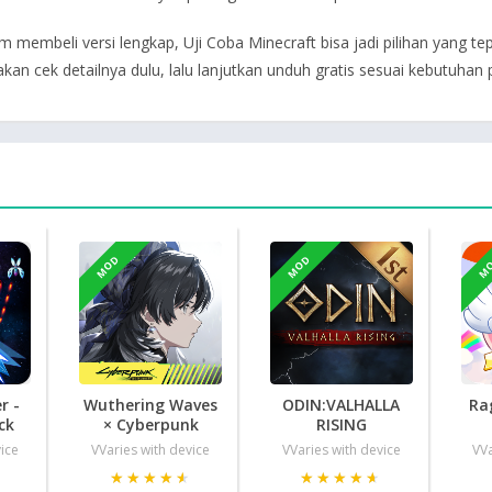
membeli versi lengkap, Uji Coba Minecraft bisa jadi pilihan yang t
Silakan cek detailnya dulu, lalu lanjutkan unduh gratis sesuai kebutuha
MOD
MOD
M
r -
Wuthering Waves
ODIN:VALHALLA
Ra
ck
× Cyberpunk
RISING
vice
VVaries with device
VVaries with device
VVa
★
★
★★★★★
★★★★★
★★★★★
★★★★★