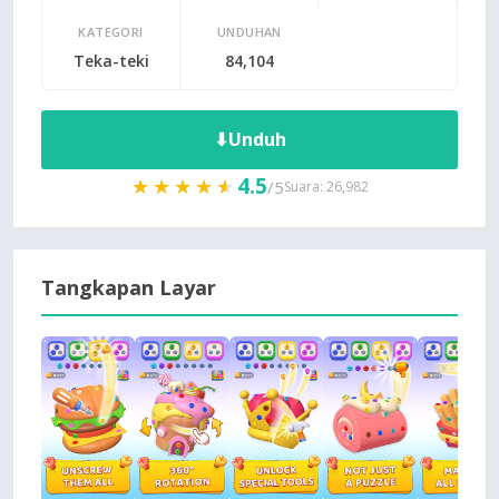
KATEGORI
UNDUHAN
Teka-teki
84,104
⬇
Unduh
4.5
★★★★★
★★★★★
/5
Suara: 26,982
Tangkapan Layar