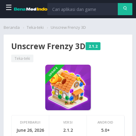
☰
Beranda
Beranda
Teka-teki
Unscrew Frenzy 3D
Aplikasi
Unscrew Frenzy 3D
2.1.2
Permainan
Teka-teki
UPDATE
Cari
DIPERBARUI
VERSI
ANDROID
June 26, 2026
2.1.2
5.0+