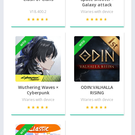
Galaxy attack
V18.400.2
VVaries with device
★★★★★
★★★★★
★★★★★
★★★★★
MOD
MOD
Wuthering Waves ×
ODIN:VALHALLA
Cyberpunk
RISING
VVaries with device
VVaries with device
★★★★★
★★★★★
★★★★★
★★★★★
MOD