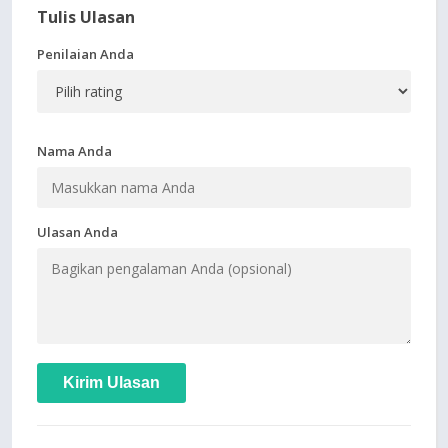
Tulis Ulasan
Penilaian Anda
Nama Anda
Ulasan Anda
Kirim Ulasan