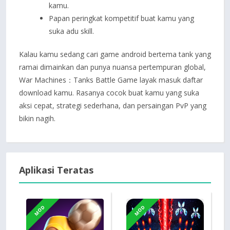
kamu.
Papan peringkat kompetitif buat kamu yang
suka adu skill.
Kalau kamu sedang cari game android bertema tank yang
ramai dimainkan dan punya nuansa pertempuran global,
War Machines：Tanks Battle Game layak masuk daftar
download kamu. Rasanya cocok buat kamu yang suka
aksi cepat, strategi sederhana, dan persaingan PvP yang
bikin nagih.
Aplikasi Teratas
MOD
MOD