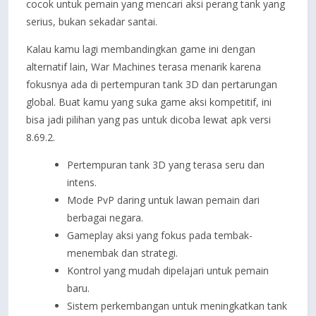
cocok untuk pemain yang mencari aksi perang tank yang
serius, bukan sekadar santai.
Kalau kamu lagi membandingkan game ini dengan
alternatif lain, War Machines terasa menarik karena
fokusnya ada di pertempuran tank 3D dan pertarungan
global. Buat kamu yang suka game aksi kompetitif, ini
bisa jadi pilihan yang pas untuk dicoba lewat apk versi
8.69.2.
Pertempuran tank 3D yang terasa seru dan
intens.
Mode PvP daring untuk lawan pemain dari
berbagai negara.
Gameplay aksi yang fokus pada tembak-
menembak dan strategi.
Kontrol yang mudah dipelajari untuk pemain
baru.
Sistem perkembangan untuk meningkatkan tank