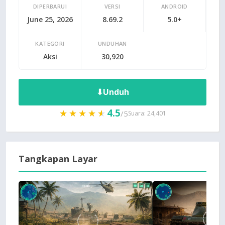
DIPERBARUI
VERSI
ANDROID
June 25, 2026
8.69.2
5.0+
KATEGORI
UNDUHAN
Aksi
30,920
⬇
Unduh
4.5
★★★★★
★★★★★
/5
Suara: 24,401
Tangkapan Layar