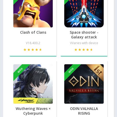
Clash of Clans
Space shooter -
Galaxy attack
V18.400.2
VVaries with device
★★★★★
★★★★★
★★★★★
★★★★★
MOD
MOD
Wuthering Waves ×
ODIN:VALHALLA
Cyberpunk
RISING