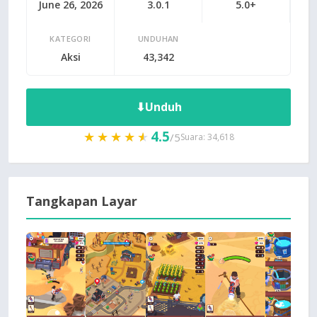
June 26, 2026
3.0.1
5.0+
KATEGORI
UNDUHAN
Aksi
43,342
⬇
Unduh
4.5
★★★★★
★★★★★
/5
Suara: 34,618
Tangkapan Layar