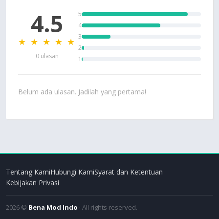
4.5
5
4
3
★ ★ ★ ★ ★
2
0 ulasan
1
Belum ada ulasan. Jadilah yang pertama!
Tentang Kami
Hubungi Kami
Syarat dan Ketentuan
Kebijakan Privasi
2026 ©
Bena Mod Indo
· All rights reserved.