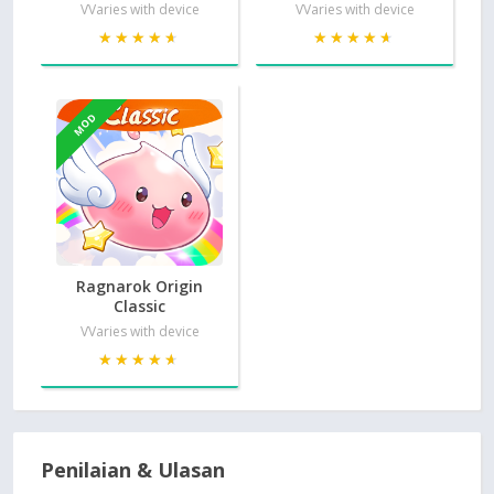
VVaries with device
VVaries with device
★★★★★
★★★★★
★★★★★
★★★★★
MOD
Ragnarok Origin
Classic
VVaries with device
★★★★★
★★★★★
Penilaian & Ulasan