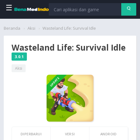
☰
Beranda
Beranda
Aksi
Wasteland Life: Survival Idle
Aplikasi
Wasteland Life: Survival Idle
Permainan
3.0.1
Aksi
Cari
UPDATE
DIPERBARUI
VERSI
ANDROID