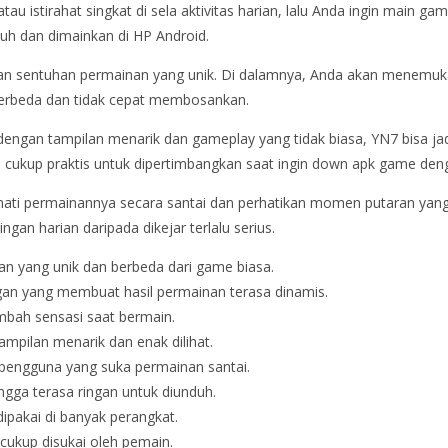
istirahat singkat di sela aktivitas harian, lalu Anda ingin main gam
duh dan dimainkan di HP Android.
an sentuhan permainan yang unik. Di dalamnya, Anda akan menemuk
 berbeda dan tidak cepat membosankan.
an tampilan menarik dan gameplay yang tidak biasa, YN7 bisa jadi 
i cukup praktis untuk dipertimbangkan saat ingin down apk game den
kmati permainannya secara santai dan perhatikan momen putaran yan
gan harian daripada dikejar terlalu serius.
n yang unik dan berbeda dari game biasa.
n yang membuat hasil permainan terasa dinamis.
bah sensasi saat bermain.
mpilan menarik dan enak dilihat.
pengguna yang suka permainan santai.
ngga terasa ringan untuk diunduh.
ipakai di banyak perangkat.
cukup disukai oleh pemain.