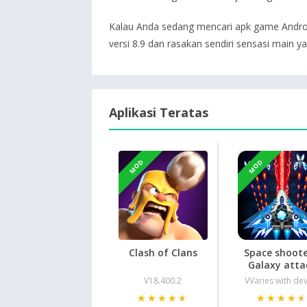
Kalau Anda sedang mencari apk game Android 
versi 8.9 dan rasakan sendiri sensasi main
Aplikasi Teratas
MOD
MOD
Clash of Clans
Space shoote
Galaxy atta
V18.400.2
VVaries with de
★★★★★
★★★★★
★★★★
★★★★