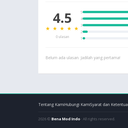
4.5
5
4
3
★ ★ ★ ★ ★
2
0 ulasan
1
Belum ada ulasan. Jadilah yang pertama!
Tentang Kami
Hubungi Kami
Syarat dan Ketentua
2026 ©
Bena Mod Indo
· All rights reserved.