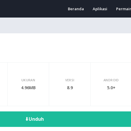
Beranda
Aplikasi
Permai
UKURAN
VERSI
ANDROID
4.96MB
8.9
5.0+
⬇
Unduh