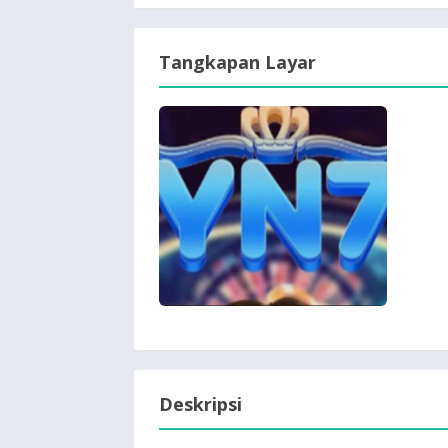
Tangkapan Layar
Deskripsi