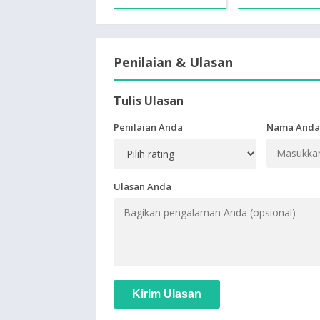
Penilaian & Ulasan
Tulis Ulasan
Penilaian Anda
Nama Anda
Ulasan Anda
Kirim Ulasan