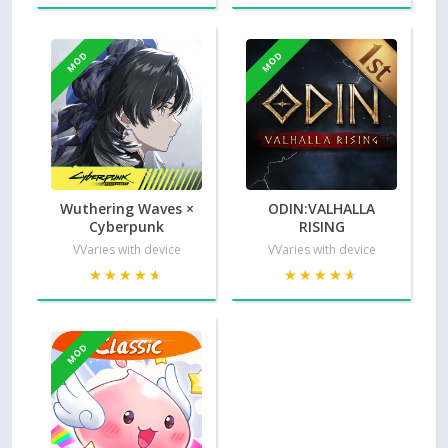
MOD
MOD
Wuthering Waves ×
ODIN:VALHALLA
Cyberpunk
RISING
VVaries with device
VVaries with device
★★★★★
★★★★★
★★★★★
★★★★★
MOD