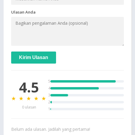
Ulasan Anda
Kirim Ulasan
4.5
5
4
3
★ ★ ★ ★ ★
2
0 ulasan
1
Belum ada ulasan. Jadilah yang pertama!