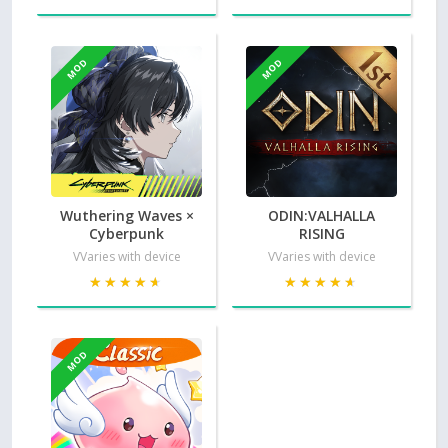
MOD
MOD
Wuthering Waves ×
ODIN:VALHALLA
Cyberpunk
RISING
VVaries with device
VVaries with device
★★★★★
★★★★★
★★★★★
★★★★★
MOD