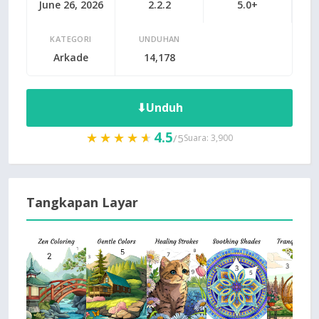
June 26, 2026
2.2.2
5.0+
KATEGORI
UNDUHAN
Arkade
14,178
⬇
Unduh
4.5
★★★★★
★★★★★
/5
Suara: 3,900
Tangkapan Layar