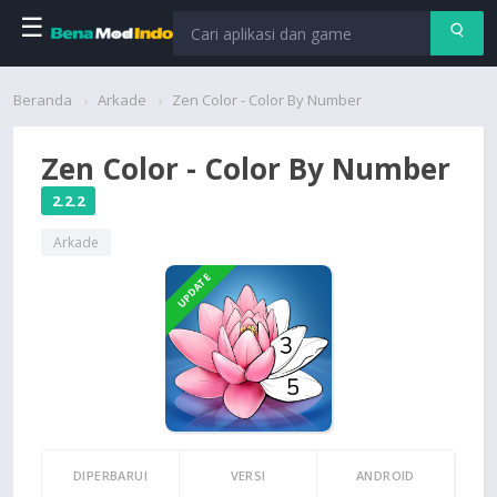
☰
Beranda
Beranda
Arkade
Zen Color - Color By Number
Aplikasi
Zen Color - Color By Number
Permainan
2.2.2
Arkade
Cari
UPDATE
DIPERBARUI
VERSI
ANDROID