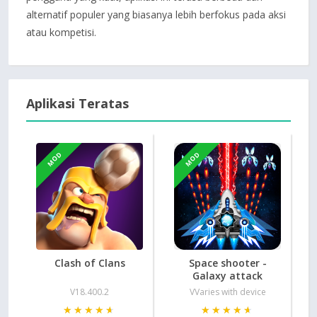
alternatif populer yang biasanya lebih berfokus pada aksi
atau kompetisi.
Aplikasi Teratas
MOD
MOD
Clash of Clans
Space shooter -
Galaxy attack
V18.400.2
VVaries with device
★★★★★
★★★★★
★★★★★
★★★★★