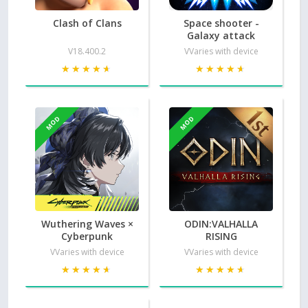
Clash of Clans
Space shooter -
Galaxy attack
V18.400.2
VVaries with device
★★★★★
★★★★★
★★★★★
★★★★★
MOD
MOD
Wuthering Waves ×
ODIN:VALHALLA
Cyberpunk
RISING
VVaries with device
VVaries with device
★★★★★
★★★★★
★★★★★
★★★★★