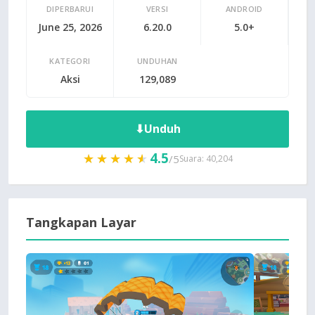
DIPERBARUI
VERSI
ANDROID
June 25, 2026
6.20.0
5.0+
KATEGORI
UNDUHAN
Aksi
129,089
⬇
Unduh
4.5
★★★★★
★★★★★
/5
Suara: 40,204
Tangkapan Layar