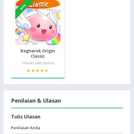
MOD
Ragnarok Origin
Classic
VVaries with device
★★★★★
★★★★★
Penilaian & Ulasan
Tulis Ulasan
Penilaian Anda